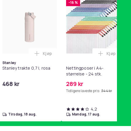
-16 %
Kjøp
Kjøp
ikk Pink i handlekurven
QC15, QC 2 AE 2, AE 2i, AE 2w, SoundTrue, SoundLink Black i ha
ri AG10 / LR1130 / LR54 / 189 / 10-pakning PKcell i handlekurve
Legg Stanley trakte 0,7 l, rosa i handleku
Legg Nettin
Stanley
Stanley trakte 0,7 l, rosa
Nettingposer i A4-
størrelse - 24 stk.
468 kr
289 kr
Tidligere laveste pris:
344 kr
4,2
tirsdag, 18 aug.
mandag, 17 aug.