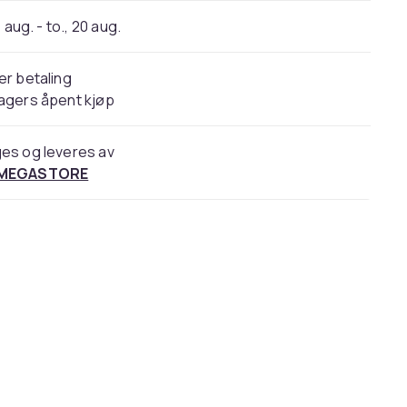
 aug. - to., 20 aug.
er betaling
agers åpent kjøp
es og leveres av
 MEGASTORE