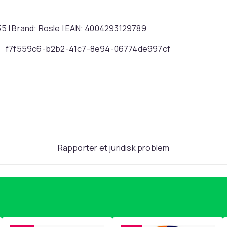
5 | Brand: Rosle | EAN: 4004293129789
f7f559c6-b2b2-41c7-8e94-06774de997cf
Rapporter et juridisk problem