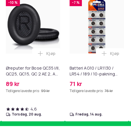
-10 %
-7 %
Kjøp
Kjøp
standsbånd - mage- og kjernetrening, yoga og hjemmegymnast
ak - Fidget Spinners med Sugekopp for Barn i handlekurven
Legg Øreputer for Bose QC35 I/II, QC25, 
Legg Batte
Øreputer for Bose QC35 I/II,
Batteri AG10 / LR1130 /
QC25, QC15, QC 2 AE 2, AE
LR54 / 189 / 10-pakning
2i, AE 2w, SoundTrue,
PKcell
89 kr
71 kr
SoundLink Black
Tidligere laveste pris:
99 kr
Tidligere laveste pris:
76 kr
4,6
torsdag, 20 aug.
fredag, 14 aug.