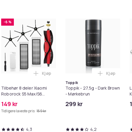
-6 %
Kjøp
Kjøp
dderbokser i handlekurven
irwash Dry Shampoo Nonaerosol Balances Scalp & Controls Exc
Legg Tilbehør 8 deler Xiaomi Roborock S
Legg Toppik
Toppik
Tilbehør 8 deler Xiaomi
Toppik - 27,5g - Dark Brown
L
Roborock S5 Max/S6
- Mørkebrun
K
Pure/S6
M
149 kr
299 kr
MAXV/S50/S51/S55/S5/S60/S65/S6
i
Tidligere laveste pris:
159 kr
4,3
4,2