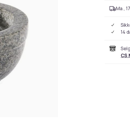
Ma., 17
Sikk
14 d
Selg
CS