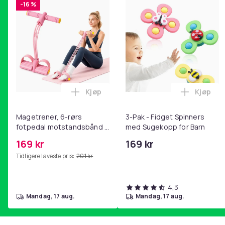
-16 %
Kjøp
Kjøp
Legg Magetrener, 6-rørs fotpedal mot
Legg 3-P
Magetrener, 6-rørs
3-Pak - Fidget Spinners
fotpedal motstandsbånd -
med Sugekopp for Barn
mage- og kjernetrening,
169 kr
169 kr
yoga og
Tidligere laveste pris:
201 kr
hjemmegymnastikk Pink
4,3
mandag, 17 aug.
mandag, 17 aug.