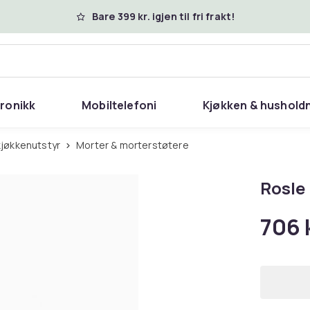
Bare 399 kr. igjen til fri frakt!
tronikk
Mobiltelefoni
Kjøkken & hushold
kjøkkenutstyr
Morter & morterstøtere
Rosle
706 