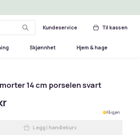
Kundeservice
Til kassen
ning
Skjønnhet
Hjem & hage
 morter 14 cm porselen svart
kr
Få igjen
Legg i handlekurv
Legg Rosle morter 14 cm porselen s