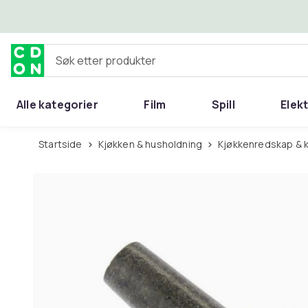
Hopp til hovedinnhold
Søk etter produkter
Alle kategorier
Film
Spill
Elek
Startside
Kjøkken & husholdning
Kjøkkenredskap & 