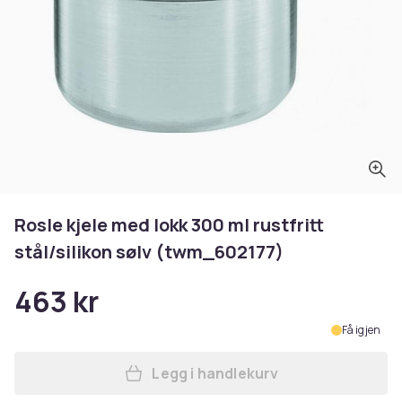
Rosle kjele med lokk 300 ml rustfritt
stål/silikon sølv (twm_602177)
463 kr
Få igjen
Legg i handlekurv
Legg Rosle kjele med lokk 30