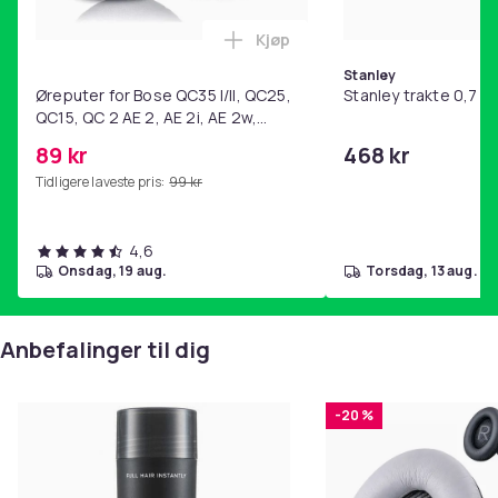
Kjøp
Legg Øreputer for Bose QC35 I/
Stanley
Øreputer for Bose QC35 I/II, QC25,
Stanley trakte 0,7 l,
QC15, QC 2 AE 2, AE 2i, AE 2w,
SoundTrue, SoundLink Black
89 kr
468 kr
Tidligere laveste pris:
99 kr
4,6
onsdag, 19 aug.
torsdag, 13 aug.
Anbefalinger til dig
-20 %