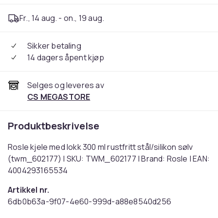
Fr., 14 aug. - on., 19 aug.
Sikker betaling
14 dagers åpent kjøp
Selges og leveres av
CS MEGASTORE
Produktbeskrivelse
Rosle kjele med lokk 300 ml rustfritt stål/silikon sølv
(twm_602177) | SKU: TWM_602177 | Brand: Rosle | EAN:
4004293165534
Artikkel nr.
6db0b63a-9f07-4e60-999d-a88e8540d256