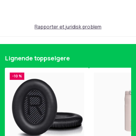
Produktsikkerhetsinformasjon
Rapporter et juridisk problem
Lignende toppselgere
-10 %