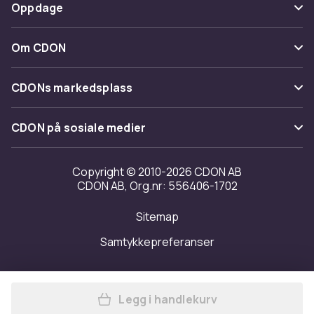
Betaling
Oppdage
Angre & returner her
Levering
Kategorier
Kontakt oss
Om CDON
Vilkår & policy
Varemerker
Om oss
Tilbakekallinger
CDONs markedsplass
Guider
Kundeanmeldelser
Merchant Help Center
CDON på sosiale medier
Jobbe på CDON
Investor relations
Copyright © 2010-2026 CDON AB
CDON AB, Org.nr: 556406-1702
Tilgjengelighet
Sitemap
Samtykkepreferanser
Legg i handlekurv
Legg Rosle kjele med lokk 30