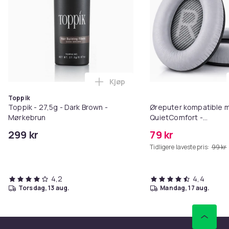
Kjøp
Legg Toppik - 27,5g - Dark Brow
Toppik
Toppik - 27,5g - Dark Brown -
Øreputer kompatible 
Mørkebrun
QuietComfort -
QC35/QC25/QC15/AE2 
299 kr
79 kr
Tidligere laveste pris:
99 kr
4,2
4,4
torsdag, 13 aug.
mandag, 17 aug.