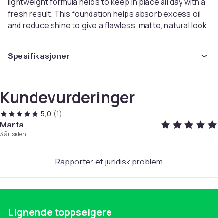
lightweight formula helps to keep in place all day with a
fresh result. This foundation helps absorb excess oil
and reduce shine to give a flawless, matte, natural look
to your skin!
Suitable combination / oily skin.
Spesifikasjoner
Contents: 30 ml
Farge
Kundevurderinger
Transparent
5,0
(1)
Størrelse
Marta
180 Sand Beige
3 år siden
Vekt, gram
120
Rapporter et juridisk problem
Artikkel nr.
64ea2346-65d4-4f97-b0b1-835787a08c1a
Produktsikkerhetsinformasjon
Lignende toppselgere