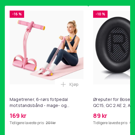
-16 %
-10 %
Kjøp
Legg Magetrener, 6-rørs fotp
Magetrener, 6-rørs fotpedal
Øreputer for Bose QC
motstandsbånd - mage- og
QC15, QC 2 AE 2, AE 
kjernetrening, yoga og
SoundTrue, SoundLin
169 kr
89 kr
hjemmegymnastikk Pink
Tidligere laveste pris:
201 kr
Tidligere laveste pris:
99 