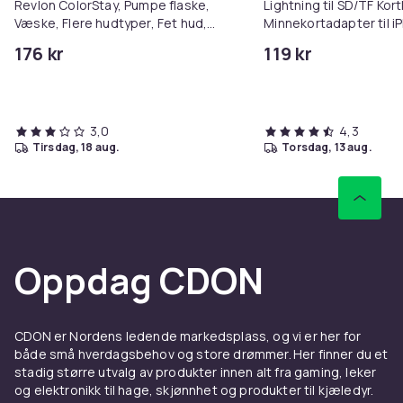
Revlon ColorStay, Pumpe flaske,
Lightning til SD/TF Kort
Væske, Flere hudtyper, Fet hud,
Minnekortadapter til i
Beige, Sand Beige, 30 ml
176 kr
119 kr
3,0
4,3
tirsdag, 18 aug.
torsdag, 13 aug.
Oppdag CDON
CDON er Nordens ledende markedsplass, og vi er her for
både små hverdagsbehov og store drømmer. Her finner du et
stadig større utvalg av produkter innen alt fra gaming, leker
og elektronikk til hage, skjønnhet og produkter til kjæledyr.