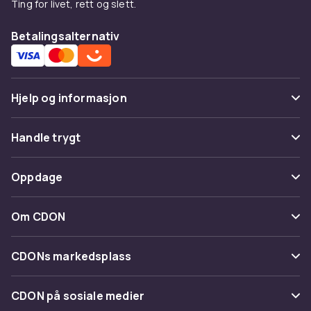
Ting for livet, rett og slett.
Betalingsalternativ
Hjelp og informasjon
Vanlige spørsmål
Handle trygt
Spor pakke
Betaling
Oppdage
Angre & returner her
Levering
Kategorier
Kontakt oss
Om CDON
Vilkår & policy
Varemerker
Om oss
Tilbakekallinger
CDONs markedsplass
Guider
Kundeanmeldelser
Merchant Help Center
CDON på sosiale medier
Jobbe på CDON