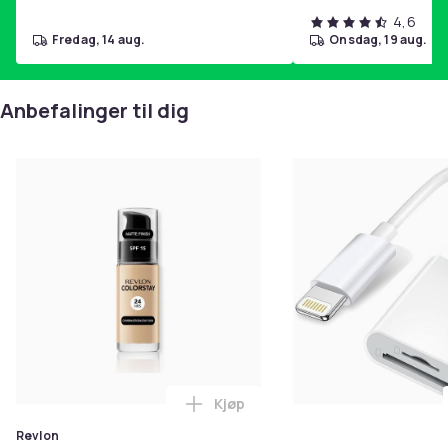
4,6
fredag, 14 aug.
onsdag, 19 aug.
Anbefalinger til dig
Kjøp
Legg Revlon ColorStay, Pumpe fla
Revlon