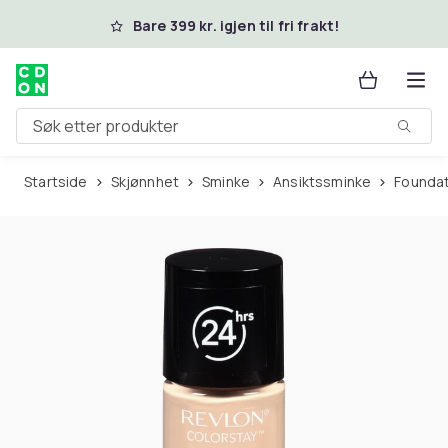
Hopp til hovedinnhold
Bare 399 kr. igjen til fri frakt!
Søk etter produkter
Startside
Skjønnhet
Sminke
Ansiktssminke
Founda