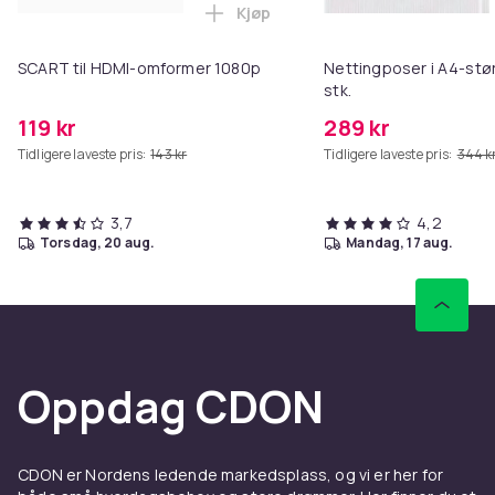
Kjøp
Legg SCART til HDMI-omformer 1
SCART til HDMI-omformer 1080p
Nettingposer i A4-stør
stk.
119 kr
289 kr
Tidligere laveste pris:
143 kr
Tidligere laveste pris:
344 k
3,7
4,2
torsdag, 20 aug.
mandag, 17 aug.
Oppdag CDON
CDON er Nordens ledende markedsplass, og vi er her for