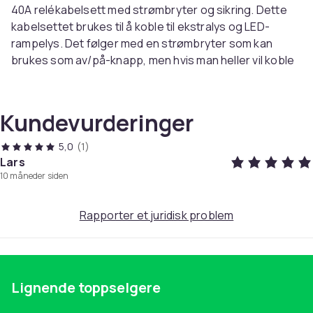
40A relékabelsett med strømbryter og sikring. Dette
kabelsettet brukes til å koble til ekstralys og LED-
rampelys. Det følger med en strømbryter som kan
brukes som av/på-knapp, men hvis man heller vil koble
ekstralysene til bilens fjernlysregulator, fungerer det
også bra.
Dette kabelsettet fungerer med alle våre LED-ramper
Kundevurderinger
og ekstralys, kabelen kobles til 12V-systemet og kan
belastes med maksimalt 250 watt.
5,0
(1)
Kabellengden mellom reléet og ekstralysene er 2
Lars
10 måneder siden
meter, mellom reléet og strømbryteren er det 2,7
meter, og fra reléet til plusskabelens ende er det 40
cm.
Rapporter et juridisk problem
Spesifikasjon:
12 V
Maks 250W
Relé: 40A
Lignende toppselgere
Sikringsholder med 30A sikring
Pa