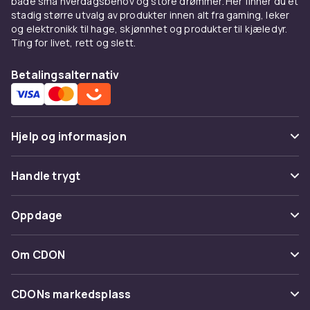
både små hverdagsbehov og store drømmer. Her finner du et
stadig større utvalg av produkter innen alt fra gaming, leker
og elektronikk til hage, skjønnhet og produkter til kjæledyr.
Ting for livet, rett og slett.
Betalingsalternativ
Hjelp og informasjon
Vanlige spørsmål
Handle trygt
Spor pakke
Betaling
Oppdage
Angre & returner her
Levering
Kategorier
Kontakt oss
Om CDON
Vilkår & policy
Varemerker
Om oss
Tilbakekallinger
CDONs markedsplass
Guider