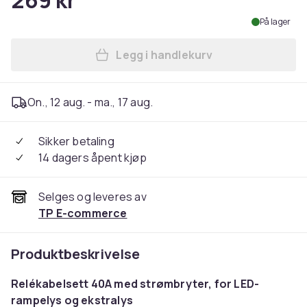
269 kr
På lager
Legg i handlekurv
Legg Relékabelsett 40A med 
On., 12 aug. - ma., 17 aug.
Sikker betaling
14 dagers åpent kjøp
Selges og leveres av
TP E-commerce
Produktbeskrivelse
Relékabelsett 40A med strømbryter, for LED-
rampelys og ekstralys