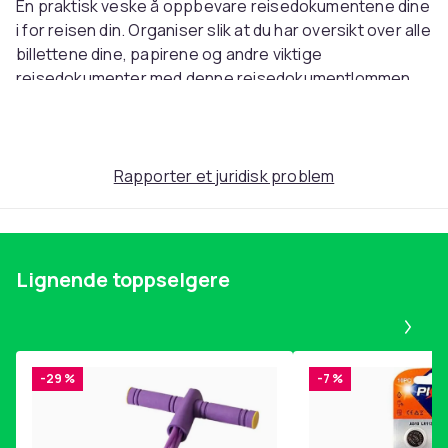
En praktisk veske å oppbevare reisedokumentene dine
i for reisen din. Organiser slik at du har oversikt over alle
billettene dine, papirene og andre viktige
reisedokumenter med denne reisedokumentlommen.
Vesken har plass til pass, boardingkort, kredittkort og
den har også seddellomme.
Rapporter et juridisk problem
Teksten er automatisk oversatt av Chat GPT!
Artikkel nr.
4b776700-73f2-4a8e-9179-f12c5ba1b8a7
Lignende toppselgere
Produktsikkerhetsinformasjon
Pa
-29 %
-7 %