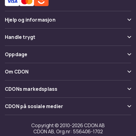
Hjelp og informasjon
Vanlige spørsmål
Handle trygt
Spor pakke
Betaling
Oppdage
Angre & returner her
Levering
Kategorier
Kontakt oss
Om CDON
Vilkår & policy
Varemerker
Om oss
Tilbakekallinger
CDONs markedsplass
Guider
Kundeanmeldelser
Merchant Help Center
CDON på sosiale medier
Jobbe på CDON
Investor relations
Copyright © 2010-2026 CDON AB
CDON AB, Org.nr: 556406-1702
Tilgjengelighet