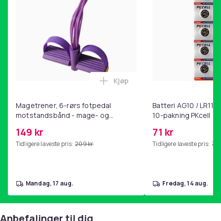
Kjøp
Legg Magetrener, 6-rørs fotp
Magetrener, 6-rørs fotpedal
Batteri AG10 / LR1130
motstandsbånd - mage- og
10-pakning PKcell
kjernetrening, yoga og
149 kr
71 kr
hjemmegymnastikk Purple
Tidligere laveste pris:
209 kr
Tidligere laveste pris:
76 
mandag, 17 aug.
fredag, 14 aug.
Anbefalinger til dig