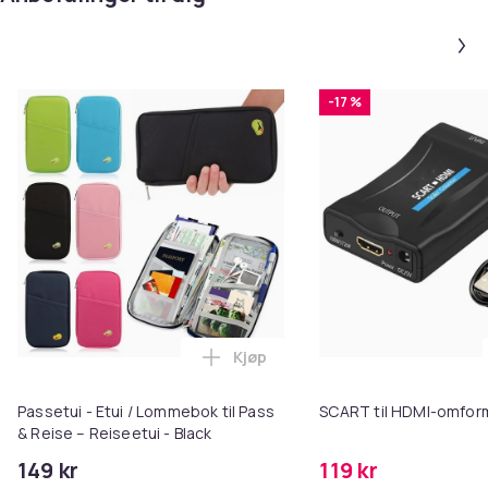
-17 %
Kjøp
Legg Passetui - Etui / Lommebok 
Passetui - Etui / Lommebok til Pass
SCART til HDMI-omfor
& Reise – Reiseetui - Black
149 kr
119 kr