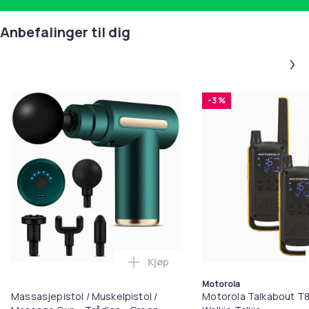
Produktsikkerhetsinformasjon
Anbefalinger til dig
-3 %
Kjøp
Legg Massasjepistol / Muskelpis
Motorola
Massasjepistol / Muskelpistol /
Motorola Talkabout T