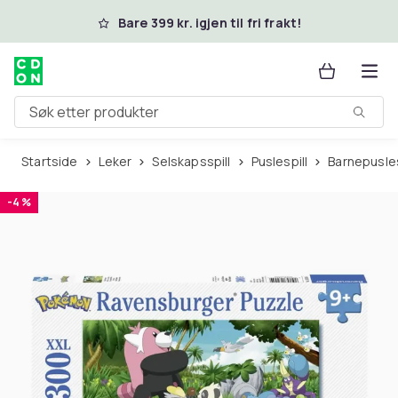
Hopp til hovedinnhold
Bare 399 kr. igjen til fri frakt!
Søk etter produkter
Startside
Leker
Selskapsspill
Puslespill
Barnepusles
-4 %