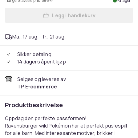
Tidligere laveste pris:
356 kr
På lager
Legg i handlekurv
Legg Ravensburger Ville Po
Ma., 17 aug. - fr., 21 aug.
Sikker betaling
14 dagers åpent kjøp
Selges og leveres av
TP E-commerce
Produktbeskrivelse
Oppdag den perfekte passformen!
Ravensburger wild Pokémon har et perfekt puslespill
for alle barn. Med interessante motiver, brikker i