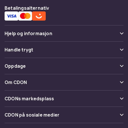
Betalingsalternativ
Hjelp og informasjon
Vanlige spørsmål
Handle trygt
Spor pakke
Betaling
Oppdage
Angre & returner her
Levering
Kategorier
Kontakt oss
Om CDON
Vilkår & policy
Varemerker
Om oss
Tilbakekallinger
CDONs markedsplass
Guider
Kundeanmeldelser
Merchant Help Center
CDON på sosiale medier
Jobbe på CDON