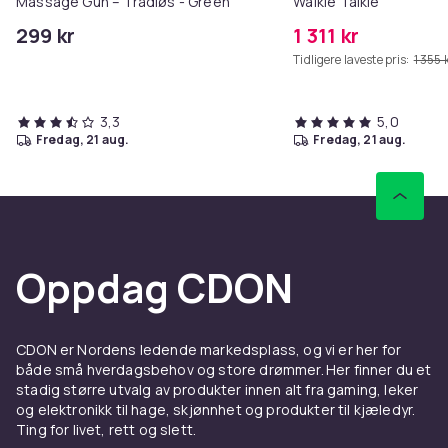
Massage Gun – Trådløs - Green
Walkie Talkie
299 kr
1 311 kr
Tidligere laveste pris:
1 355 
3,3
5,0
fredag, 21 aug.
fredag, 21 aug.
Oppdag CDON
CDON er Nordens ledende markedsplass, og vi er her for
både små hverdagsbehov og store drømmer. Her finner du et
stadig større utvalg av produkter innen alt fra gaming, leker
og elektronikk til hage, skjønnhet og produkter til kjæledyr.
Ting for livet, rett og slett.