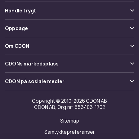
Vanlige spørsmål
Handle trygt
Spor pakke
Betaling
Oppdage
Angre & returner her
Levering
Kategorier
Kontakt oss
Om CDON
Vilkår & policy
Varemerker
Om oss
Tilbakekallinger
CDONs markedsplass
Guider
Kundeanmeldelser
Merchant Help Center
CDON på sosiale medier
Jobbe på CDON
Investor relations
Copyright © 2010-2026 CDON AB
CDON AB, Org.nr: 556406-1702
Tilgjengelighet
Sitemap
Samtykkepreferanser