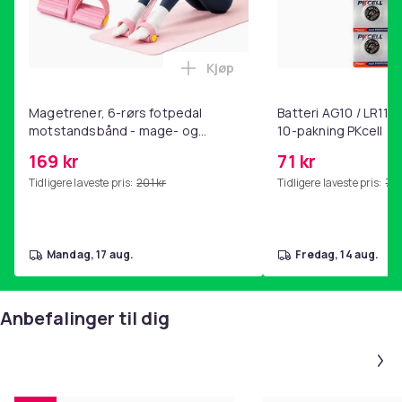
Kjøp
Legg Magetrener, 6-rørs fotp
Magetrener, 6-rørs fotpedal
Batteri AG10 / LR1130
motstandsbånd - mage- og
10-pakning PKcell
kjernetrening, yoga og
169 kr
71 kr
hjemmegymnastikk Pink
Tidligere laveste pris:
201 kr
Tidligere laveste pris:
76 
mandag, 17 aug.
fredag, 14 aug.
Anbefalinger til dig