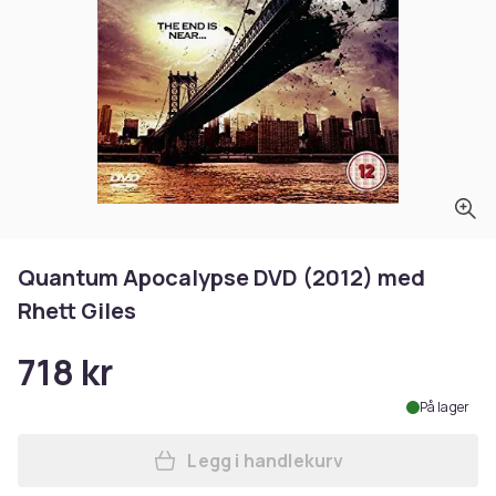
Quantum Apocalypse DVD (2012) med
Rhett Giles
718 kr
På lager
Legg i handlekurv
Legg Quantum Apocalypse DV