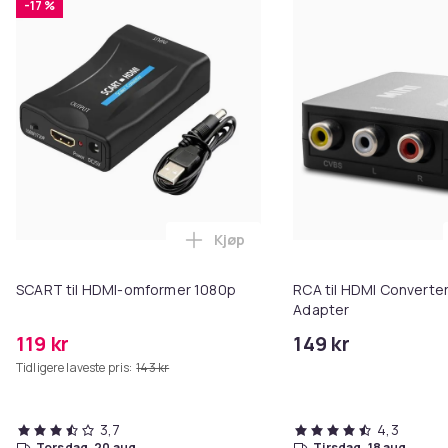
-17 %
Kjøp
Legg SCART til HDMI-omformer 1
SCART til HDMI-omformer 1080p
RCA til HDMI Converter
Adapter
119 kr
149 kr
Tidligere laveste pris:
143 kr
3,7
4,3
torsdag, 20 aug.
tirsdag, 18 aug.