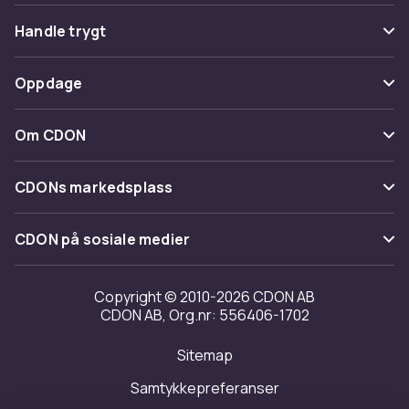
Vanlige spørsmål
Handle trygt
Spor pakke
Betaling
Oppdage
Angre & returner her
Levering
Kategorier
Kontakt oss
Om CDON
Vilkår & policy
Varemerker
Om oss
Tilbakekallinger
CDONs markedsplass
Guider
Kundeanmeldelser
Merchant Help Center
CDON på sosiale medier
Jobbe på CDON
Investor relations
Copyright © 2010-2026 CDON AB
CDON AB, Org.nr: 556406-1702
Tilgjengelighet
Sitemap
Samtykkepreferanser