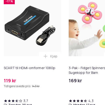
-17 %
Kjøp
Legg SCART til HDMI-omformer 1
SCART til HDMI-omformer 1080p
3-Pak - Fidget Spinne
Sugekopp for Barn
119 kr
169 kr
Tidligere laveste pris:
143 kr
3,7
4,3
torsdag, 20 aug.
mandag, 17 aug.