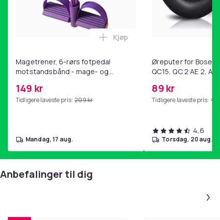
Kjøp
Legg Magetrener, 6-rørs fotp
Magetrener, 6-rørs fotpedal
Øreputer for Bose QC
motstandsbånd - mage- og
QC15, QC 2 AE 2, AE 
kjernetrening, yoga og
SoundTrue, SoundLin
149 kr
89 kr
hjemmegymnastikk Purple
Tidligere laveste pris:
209 kr
Tidligere laveste pris:
99 
4,6
mandag, 17 aug.
torsdag, 20 aug.
Anbefalinger til dig