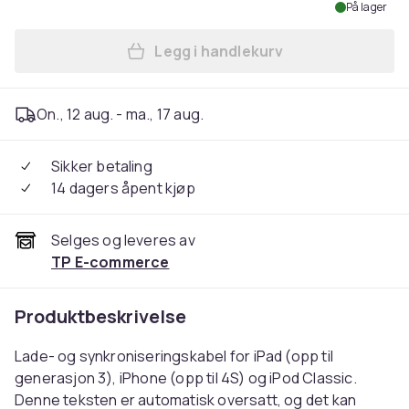
På lager
Legg i handlekurv
Legg QNECT USB 2.0 type A h
On., 12 aug. - ma., 17 aug.
Sikker betaling
14 dagers åpent kjøp
Selges og leveres av
TP E-commerce
Produktbeskrivelse
Lade- og synkroniseringskabel for iPad (opp til
generasjon 3), iPhone (opp til 4S) og iPod Classic.
Denne teksten er automatisk oversatt, og det kan