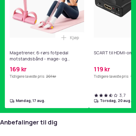
Kjøp
Legg Magetrener, 6-rørs fotp
Magetrener, 6-rørs fotpedal
SCART til HDMI-omf
motstandsbånd - mage- og
kjernetrening, yoga og
169 kr
119 kr
hjemmegymnastikk Pink
Tidligere laveste pris:
201 kr
Tidligere laveste pris:
143
3,7
mandag, 17 aug.
torsdag, 20 aug.
Anbefalinger til dig