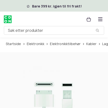
Hopp til hovedinnhold
Bare 399 kr. igjen til fri frakt!
Søk etter produkter
Startside
Elektronikk
Elektronikktilbehør
Kabler
La