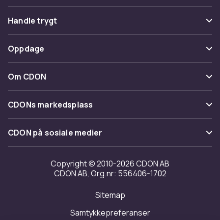
Vanlige spørsmål
Handle trygt
Spor pakke
Betaling
Oppdage
Angre & returner her
Levering
Kategorier
Kontakt oss
Om CDON
Vilkår & policy
Varemerker
Om oss
Tilbakekallinger
CDONs markedsplass
Guider
Kundeanmeldelser
Merchant Help Center
CDON på sosiale medier
Jobbe på CDON
Investor relations
Copyright © 2010-2026 CDON AB
CDON AB, Org.nr: 556406-1702
Tilgjengelighet
Sitemap
Samtykkepreferanser