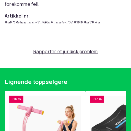
forekomme feil.
Artikkel nr.
8a823dee-a4c7-56a5-aefc-2481888e78da
Produktsikkerhetsinformasjon
Rapporter et juridisk problem
Lignende toppselgere
-16 %
-17 %