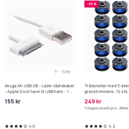
-25 %
Kjøp
Legg Akyga AK-USB-08 - Lade-/dat
Akyga AK-USB-08 - Lade-/datakabel
Trådsneller med 3 deks
- Apple Dock hann til USB hann - 1 m
gresstrimmere, 12 stk.
- hvit - for Apple iPad/iPhone/iPod
155 kr
249 kr
(Apple Dock)
Tidligere laveste pris:
331 kr
4,0
4,2