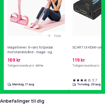
Kjøp
Legg Magetrener, 6-rørs fotp
Magetrener, 6-rørs fotpedal
SCART til HDMI-omf
motstandsbånd - mage- og
kjernetrening, yoga og
169 kr
119 kr
hjemmegymnastikk Pink
Tidligere laveste pris:
201 kr
Tidligere laveste pris:
143
3,7
mandag, 17 aug.
torsdag, 20 aug.
Anbefalinger til dig