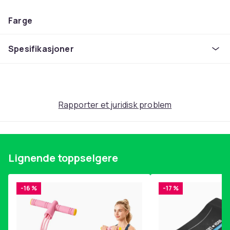
Farge
Black
Vekt, gram
Spesifikasjoner
80
Artikkel nr.
fc1d65eb-b640-4f8e-a029-f77c38e693d1
Rapporter et juridisk problem
Produktsikkerhetsinformasjon
Lignende toppselgere
-16 %
-17 %