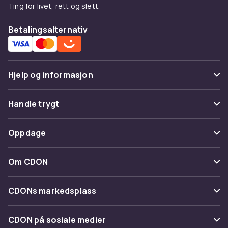
Ting for livet, rett og slett.
Betalingsalternativ
Hjelp og informasjon
Vanlige spørsmål
Handle trygt
Spor pakke
Betaling
Oppdage
Angre & returner her
Levering
Kategorier
Kontakt oss
Om CDON
Vilkår & policy
Varemerker
Om oss
Tilbakekallinger
CDONs markedsplass
Guider
Kundeanmeldelser
Merchant Help Center
CDON på sosiale medier
Jobbe på CDON