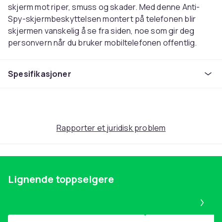
skjerm mot riper, smuss og skader. Med denne Anti-
Spy-skjermbeskyttelsen montert på telefonen blir
skjermen vanskelig å se fra siden, noe som gir deg
personvern når du bruker mobiltelefonen offentlig.
Med riktig montering dannes det ingen bobler. Mindre
bobler kan forsvinne etter noen dager ved hjelp av den
Spesifikasjoner
selvhelbredende funksjonen til HydroGel-materialet,
også mindre riper forsvinner over tid.
Selvklebende
Myk skjermbeskytter
Rapporter et juridisk problem
Materiale:
Hydrogel
Kompatibilitet:
iPhone 14
Innhold
1x skjermbeskyttelse (telefon ikke inkludert)
Lignende toppselgere
Pa
Vekt, kilo
0.015000