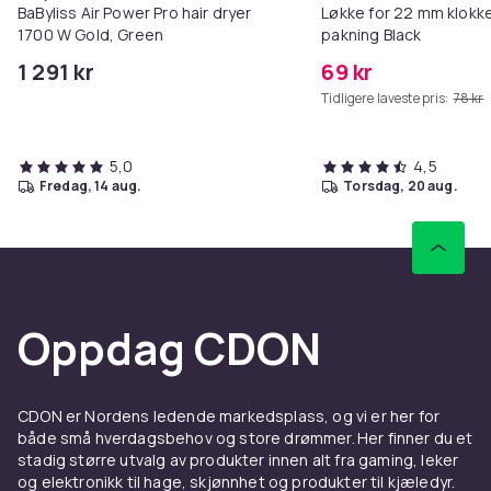
BaByliss Air Power Pro hair dryer
Løkke for 22 mm klokke
1700 W Gold, Green
pakning Black
1 291 kr
69 kr
Tidligere laveste pris:
78 kr
5,0
4,5
fredag, 14 aug.
torsdag, 20 aug.
Oppdag CDON
CDON er Nordens ledende markedsplass, og vi er her for
både små hverdagsbehov og store drømmer. Her finner du et
stadig større utvalg av produkter innen alt fra gaming, leker
og elektronikk til hage, skjønnhet og produkter til kjæledyr.