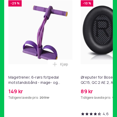
Artikkel nr.
-29 %
-10 %
da42af37-377e-54b3-8203-8ae16c1825bb
Produktsikkerhetsinformasjon
Kjøp
Legg Magetrener, 6-rørs fotp
Magetrener, 6-rørs fotpedal
Øreputer for Bose QC
motstandsbånd - mage- og
QC15, QC 2 AE 2, AE 
kjernetrening, yoga og
SoundTrue, SoundLin
149 kr
89 kr
hjemmegymnastikk Purple
Tidligere laveste pris:
209 kr
Tidligere laveste pris:
99 
4,6