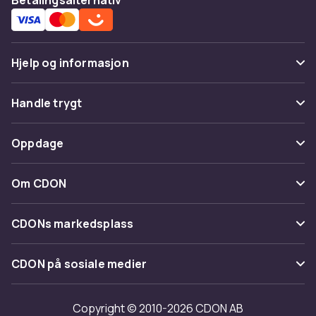
Hjelp og informasjon
Vanlige spørsmål
Handle trygt
Spor pakke
Betaling
Oppdage
Angre & returner her
Levering
Kategorier
Kontakt oss
Om CDON
Vilkår & policy
Varemerker
Om oss
Tilbakekallinger
CDONs markedsplass
Guider
Kundeanmeldelser
Merchant Help Center
CDON på sosiale medier
Jobbe på CDON
Investor relations
Copyright © 2010-2026 CDON AB