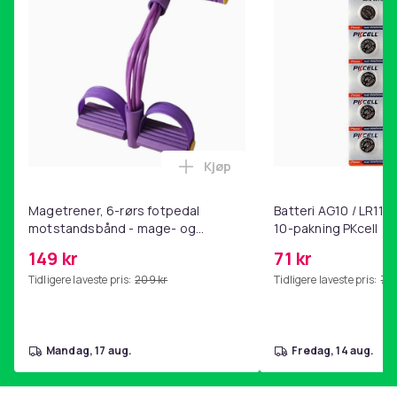
Kjøp
Legg Magetrener, 6-rørs fotp
Magetrener, 6-rørs fotpedal
Batteri AG10 / LR1130
motstandsbånd - mage- og
10-pakning PKcell
kjernetrening, yoga og
149 kr
71 kr
hjemmegymnastikk Purple
Tidligere laveste pris:
209 kr
Tidligere laveste pris:
76 
mandag, 17 aug.
fredag, 14 aug.