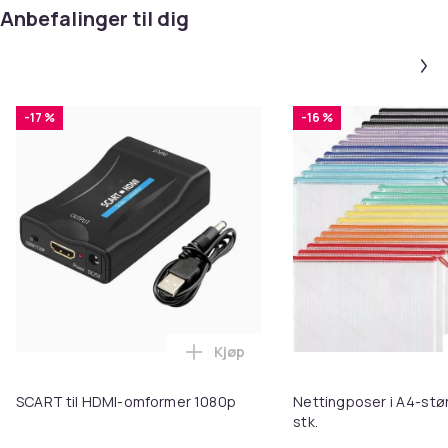
Anbefalinger til dig
-17 %
-16 %
Kjøp
Legg SCART til HDMI-omformer 1
SCART til HDMI-omformer 1080p
Nettingposer i A4-stør
stk.