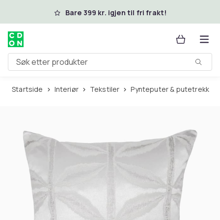
Hopp til hovedinnhold
Bare 399 kr. igjen til fri frakt!
Søk etter produkter
Startside
Interiør
Tekstiler
Pynteputer & putetrekk