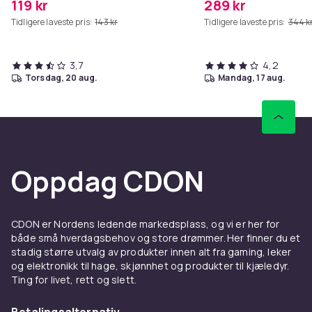
119 kr
289 kr
Tidligere laveste pris:
143 kr
Tidligere laveste pris:
344 k
3,7
4,2
torsdag, 20 aug.
mandag, 17 aug.
Oppdag CDON
CDON er Nordens ledende markedsplass, og vi er her for
både små hverdagsbehov og store drømmer. Her finner du et
stadig større utvalg av produkter innen alt fra gaming, leker
og elektronikk til hage, skjønnhet og produkter til kjæledyr.
Ting for livet, rett og slett.
Betalingsalternativ