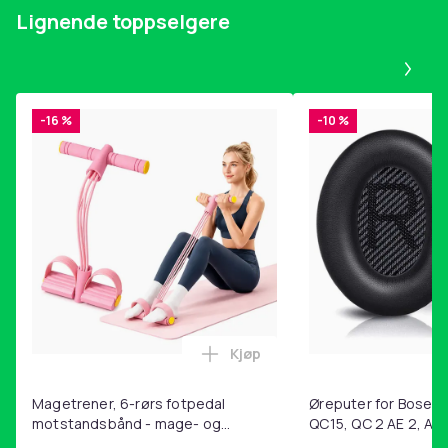
Lignende toppselgere
Farge
Pa
Gjennomsiktig
Artikkel nr.
a51e2aa4-1b9b-4eba-935e-423d0a1f25c0
-16 %
-10 %
Produktsikkerhetsinformasjon
Kjøp
Legg Magetrener, 6-rørs fotp
Magetrener, 6-rørs fotpedal
Øreputer for Bose QC
motstandsbånd - mage- og
QC15, QC 2 AE 2, AE 
kjernetrening, yoga og
SoundTrue, SoundLin