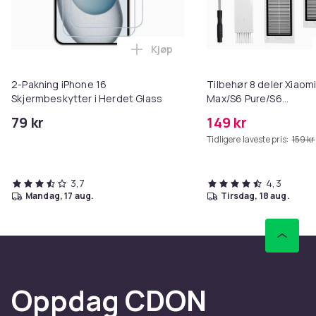
Kjøp
Legg 2-Pakning iPhone 16 Skjerm
2-Pakning iPhone 16
Tilbehør 8 deler Xiaom
Skjermbeskytter i Herdet Glass
Max/S6 Pure/S6
MAXV/S50/S51/S55/S5
79 kr
149 kr
Tidligere laveste pris:
159 kr
3,7
4,3
mandag, 17 aug.
tirsdag, 18 aug.
Oppdag CDON