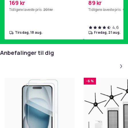
169 kr
89 kr
hjemmegymnastikk Pink
Tidligere laveste pris:
201 kr
Tidligere laveste pris:
99 
4,6
tirsdag, 18 aug.
fredag, 21 aug.
Anbefalinger til dig
-6 %