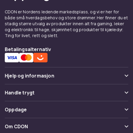
CDON er Nordens ledende markedsplass, og vi er her for
både små hverdagsbehov og store drømmer. Her finner du et
stadig større utvalg av produkter innen alt fra gaming, leker
og elektronikk til hage, skjønnhet og produkter til kjæledyr.
Ting for livet, rett og slett.
Betalingsalternativ
Hjelp og informasjon
Vanlige spørsmål
Handle trygt
Spor pakke
Betaling
Oppdage
Angre & returner her
Levering
Kategorier
Kontakt oss
Om CDON
Vilkår & policy