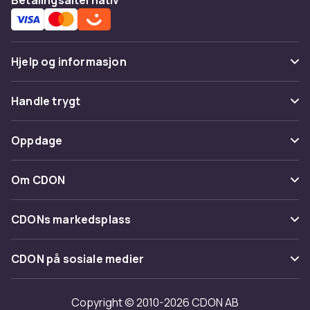
Hjelp og informasjon
Vanlige spørsmål
Handle trygt
Spor pakke
Betaling
Oppdage
Angre & returner her
Levering
Kategorier
Kontakt oss
Om CDON
Vilkår & policy
Varemerker
Om oss
Tilbakekallinger
CDONs markedsplass
Guider
Kundeanmeldelser
Merchant Help Center
CDON på sosiale medier
Jobbe på CDON
Investor relations
Copyright © 2010-2026 CDON AB