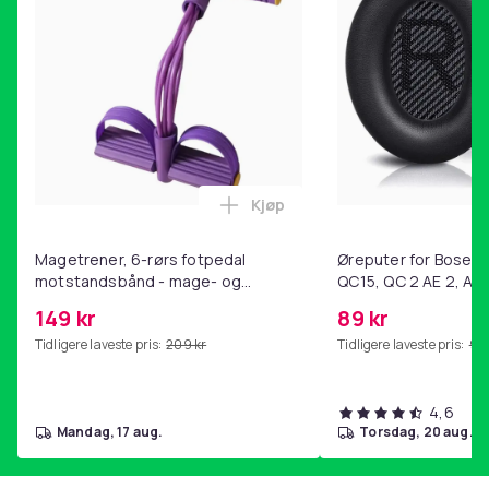
Kjøp
Legg Magetrener, 6-rørs fotp
Magetrener, 6-rørs fotpedal
Øreputer for Bose QC
motstandsbånd - mage- og
QC15, QC 2 AE 2, AE 
kjernetrening, yoga og
SoundTrue, SoundLin
149 kr
89 kr
hjemmegymnastikk Purple
Tidligere laveste pris:
209 kr
Tidligere laveste pris:
99 
4,6
mandag, 17 aug.
torsdag, 20 aug.