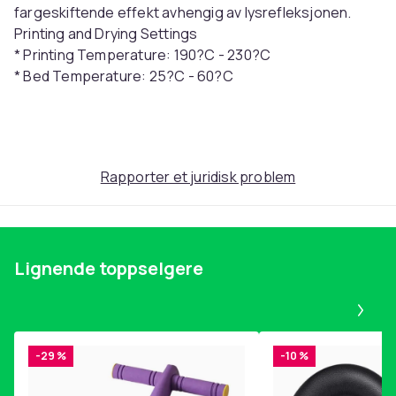
fargeskiftende effekt avhengig av lysrefleksjonen.
Printing and Drying Settings
* Printing Temperature: 190?C - 230?C
* Bed Temperature: 25?C - 60?C
* Printing Speed: 40mm/s - 60mm/s
* Fan: ON
Artikkel nr.
f157fd0e-ed82-4cda-b17c-840d9066de65
Rapporter et juridisk problem
Produktsikkerhetsinformasjon
Lignende toppselgere
Pa
-29 %
-10 %