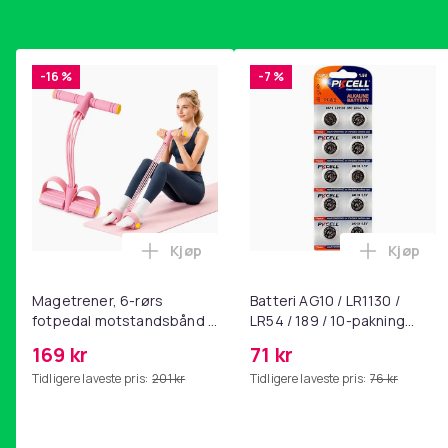
-16 %
-7 %
Kjøp
Kjøp
Legg Magetrener, 6-rørs fotpedal mot
Legg Bat
Magetrener, 6-rørs
Batteri AG10 / LR1130 /
fotpedal motstandsbånd -
LR54 / 189 / 10-pakning
mage- og kjernetrening,
PKcell
169 kr
71 kr
yoga og
Tidligere laveste pris:
201 kr
Tidligere laveste pris:
76 kr
hjemmegymnastikk Pink