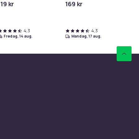
119 kr
169 kr
69
Phone/iPad
Tid
4,3
4,3
fredag, 14 aug.
mandag, 17 aug.