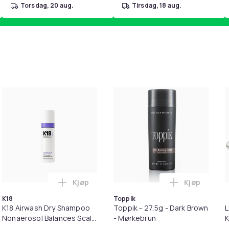
torsdag, 20 aug.
tirsdag, 18 aug.
Kjøp
Kjøp
handlekurven
il HDMI Converter 1080p - Adapter i handlekurven
Legg K18 Airwash Dry Shampoo Nonaerosol 
Legg Toppik
K18
Toppik
K18 Airwash Dry Shampoo
Toppik - 27,5g - Dark Brown
L
Nonaerosol Balances Scalp
- Mørkebrun
K
& Controls Excess Oil
M