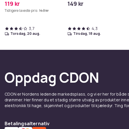
119 kr
149 kr
Tidligere laveste pris:
143 kr
3,7
4,3
torsdag, 20 aug.
tirsdag, 18 aug.
Oppdag CDON
CDON er Nordens ledende markedsplass, og vi er her for både
drømmer. Her finner du et stadig større utvalg av produkter inne
elektronikk til hage, skjønnhet og produkter til kjæledyr. Ting for 
Betalingsalternativ