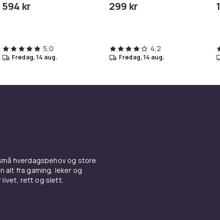
594 kr
299 kr
i
5,0
4,2
fredag, 14 aug.
fredag, 14 aug.
 små hverdagsbehov og store
n alt fra gaming, leker og
livet, rett og slett.