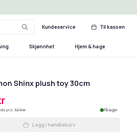
Kundeservice
Til kassen
ning
Skjønnhet
Hjem & hage
on Shinx plush toy 30cm
kr
ste pris:
529 kr
På lager
Legg i handlekurv
Legg Pokemon Shinx plush toy 30cm