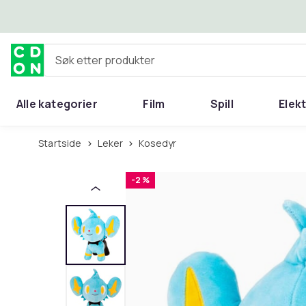
Hopp til hovedinnhold
Søk etter produkter
Alle kategorier
Film
Spill
Elek
Startside
Leker
Kosedyr
-2 %