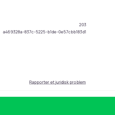
203
a469328a-837c-5225-b1de-0e57cbb183d1
Rapporter et juridisk problem