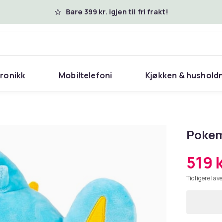
Bare 399 kr. igjen til fri frakt!
tronikk
Mobiltelefoni
Kjøkken & hushold
Pokem
519 
Tidligere lave