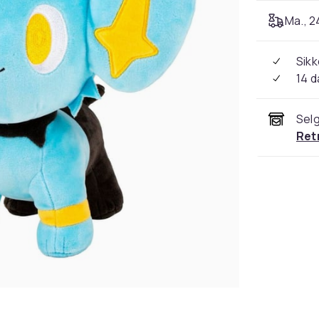
Ma., 24
Sikk
14 d
Selg
Ret