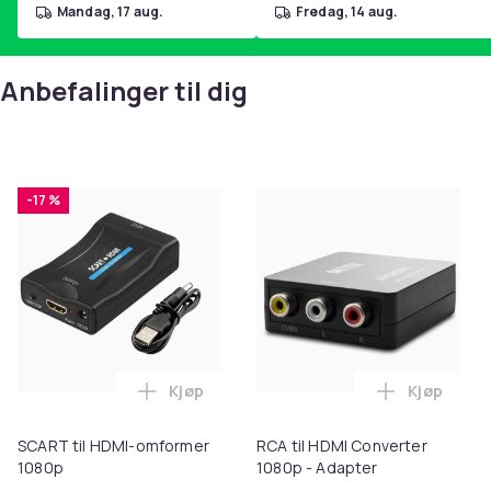
mandag, 17 aug.
fredag, 14 aug.
Anbefalinger til dig
-17 %
Kjøp
Kjøp
Legg SCART til HDMI-omformer 1080p i 
Legg RCA t
SCART til HDMI-omformer
RCA til HDMI Converter
1080p
1080p - Adapter