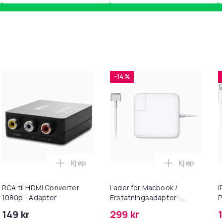
-14 %
Kjøp
Kjøp
handlekurven
 - Fidget Spinners med Sugekopp for Barn i handlekurven
Legg RCA til HDMI Converter 1080p - Adap
Legg Lader 
RCA til HDMI Converter
Lader for Macbook /
i
1080p - Adapter
Erstatningsadapter -
P
MagSafe Gen 2 - 45W
+
149 kr
299 kr