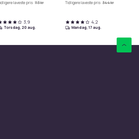
idligere laveste pris:
113 kr
Tidligere laveste pris:
344 kr
Tid
3,9
4,2
torsdag, 20 aug.
mandag, 17 aug.