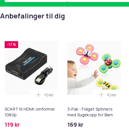
Anbefalinger til dig
-17 %
Kjøp
Kjøp
Legg SCART til HDMI-omformer 1080p i 
Legg 3-Pak
SCART til HDMI-omformer
3-Pak - Fidget Spinners
1080p
med Sugekopp for Barn
119 kr
169 kr