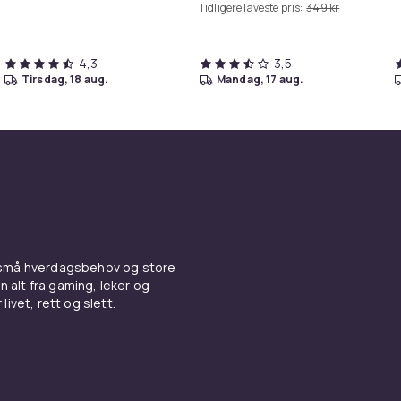
Tidligere laveste pris:
349 kr
T
4,3
3,5
tirsdag, 18 aug.
mandag, 17 aug.
 små hverdagsbehov og store
n alt fra gaming, leker og
livet, rett og slett.