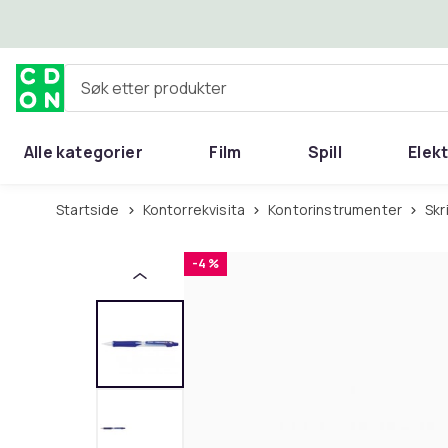
Hopp til hovedinnhold
Søk etter produkter
Alle kategorier
Film
Spill
Elek
Startside
Kontorrekvisita
Kontorinstrumenter
Sk
-4 %