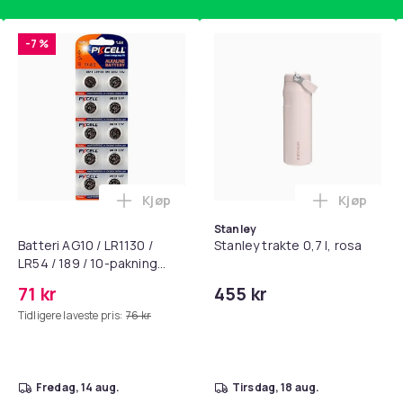
-7 %
Kjøp
Kjøp
standsbånd - mage- og kjernetrening, yoga og hjemmegymnast
puter for Bose QC35 I/II, QC25, QC15, QC 2 AE 2, AE 2i, AE 2w,
Legg Batteri AG10 / LR1130 / LR54 / 189 
Legg Stanl
Stanley
Batteri AG10 / LR1130 /
Stanley trakte 0,7 l, rosa
LR54 / 189 / 10-pakning
PKcell
71 kr
455 kr
Tidligere laveste pris:
76 kr
fredag, 14 aug.
tirsdag, 18 aug.