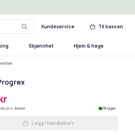
Kundeservice
Til kassen
ning
Skjønnhet
Hjem & hage
 penner
Progrex
kr
ste pris:
302 kr
På lager
Legg i handlekurv
Legg Pilot Progrex i handlekurven