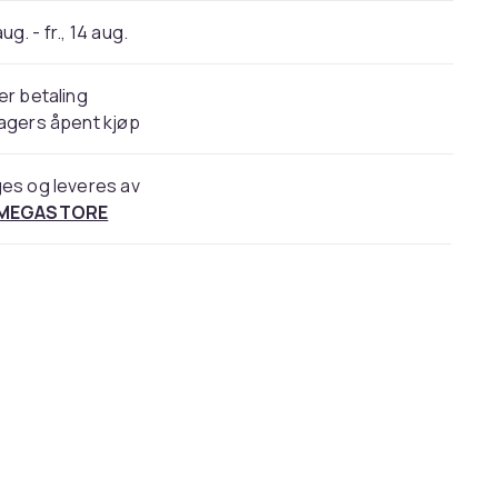
 aug. - fr., 14 aug.
er betaling
agers åpent kjøp
es og leveres av
 MEGASTORE