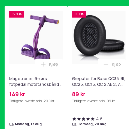
-29 %
-10 %
Kjøp
Kjøp
Legg Magetrener, 6-rørs fotpedal mot
Legg Øre
Magetrener, 6-rørs
Øreputer for Bose QC35 I/II,
fotpedal motstandsbånd -
QC25, QC15, QC 2 AE 2, AE
mage- og kjernetrening,
2i, AE 2w, SoundTrue,
149 kr
89 kr
yoga og
SoundLink Black
Tidligere laveste pris:
209 kr
Tidligere laveste pris:
99 kr
hjemmegymnastikk Purple
4,6
mandag, 17 aug.
torsdag, 20 aug.