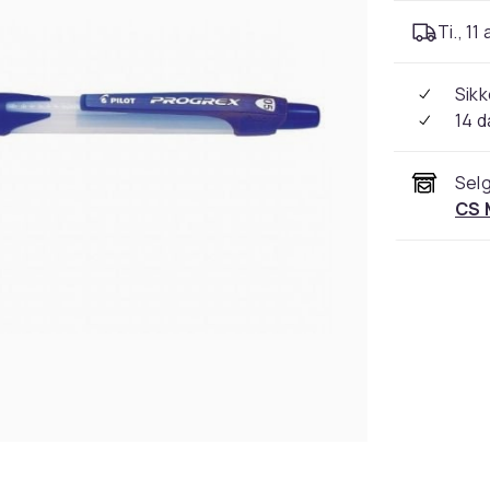
Ti., 11
Sikk
14 d
Selg
CS