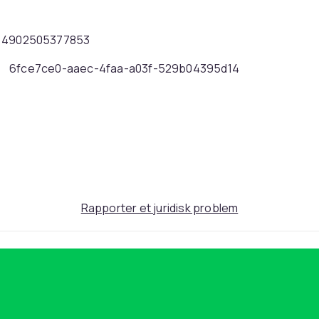
AN: 4902505377853
6fce7ce0-aaec-4faa-a03f-529b04395d14
Rapporter et juridisk problem