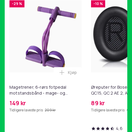
-29 %
-10 %
Kjøp
Legg Magetrener, 6-rørs fotp
Magetrener, 6-rørs fotpedal
Øreputer for Bose QC
motstandsbånd - mage- og
QC15, QC 2 AE 2, AE 
kjernetrening, yoga og
SoundTrue, SoundLin
149 kr
89 kr
hjemmegymnastikk Purple
Tidligere laveste pris:
209 kr
Tidligere laveste pris:
99 
4,6