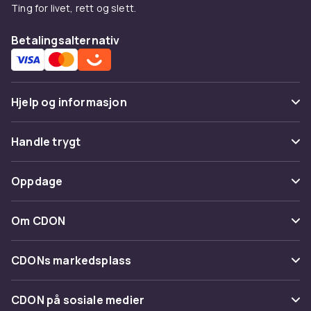
Ting for livet, rett og slett.
Betalingsalternativ
Hjelp og informasjon
Vanlige spørsmål
Handle trygt
Spor pakke
Betaling
Oppdage
Angre & returner her
Levering
Kategorier
Kontakt oss
Om CDON
Vilkår & policy
Varemerker
Om oss
Tilbakekallinger
CDONs markedsplass
Guider
Kundeanmeldelser
Merchant Help Center
CDON på sosiale medier
Jobbe på CDON