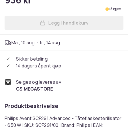
936 kr
Få igjen
Legg i handlekurv
Legg Philips Avent SCF291 A
Ma., 10 aug. - fr., 14 aug.
Sikker betaling
14 dagers åpent kjøp
Selges og leveres av
CS MEGASTORE
Produktbeskrivelse
Philips Avent SCF291 Advanced - Tåteflaskesterilisator
- 650 W | SKU: SCF291/00 | Brand: Philips | EAN: