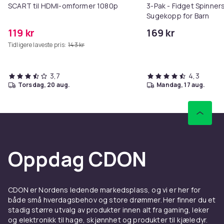
SCART til HDMI-omformer 1080p
3-Pak - Fidget Spinne
Sugekopp for Barn
119 kr
169 kr
Tidligere laveste pris:
143 kr
3,7
4,3
torsdag, 20 aug.
mandag, 17 aug.
Oppdag CDON
CDON er Nordens ledende markedsplass, og vi er her for
både små hverdagsbehov og store drømmer. Her finner du et
stadig større utvalg av produkter innen alt fra gaming, leker
og elektronikk til hage, skjønnhet og produkter til kjæledyr.