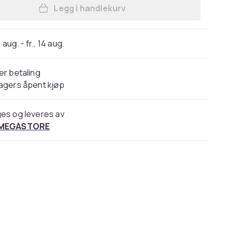
Legg i handlekurv
Legg Philips Avent SCF281 - Flaskes
 aug. - fr., 14 aug.
er betaling
agers åpent kjøp
es og leveres av
 MEGASTORE