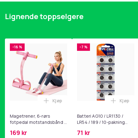
Lignende toppselgere
-16 %
-7 %
Kjøp
Kjøp
Legg Magetrener, 6-rørs fotpedal mot
Legg Bat
Magetrener, 6-rørs
Batteri AG10 / LR1130 /
fotpedal motstandsbånd -
LR54 / 189 / 10-pakning
mage- og kjernetrening,
PKcell
169 kr
71 kr
yoga og