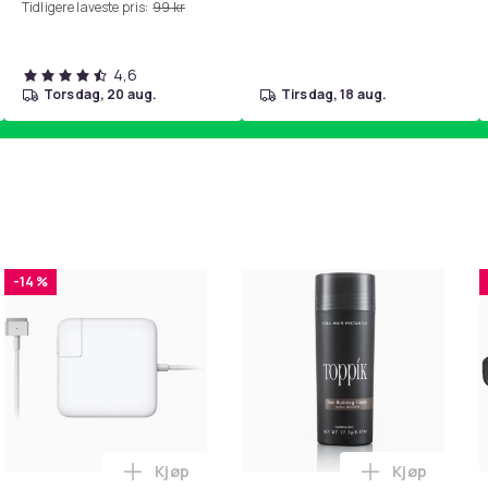
Tidligere laveste pris:
99 kr
4,6
torsdag, 20 aug.
tirsdag, 18 aug.
-14 %
Kjøp
Kjøp
. i handlekurven
irwash Dry Shampoo Nonaerosol Balances Scalp & Controls Exc
Legg Lader for Macbook / Erstatningsadap
Legg Toppik