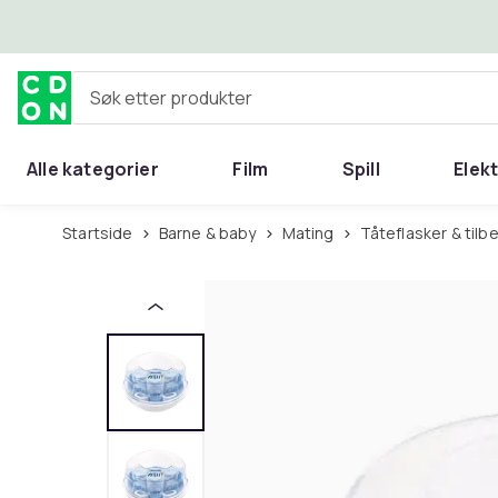
Hopp til hovedinnhold
Søk etter produkter
Alle kategorier
Film
Spill
Elek
Startside
Barne & baby
Mating
Tåteflasker & tilb