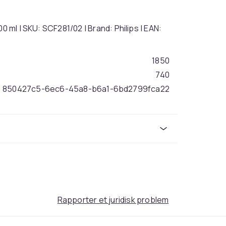
0 ml | SKU: SCF281/02 | Brand: Philips | EAN:
1850
740
850427c5-6ec6-45a8-b6a1-6bd2799fca22
Rapporter et juridisk problem