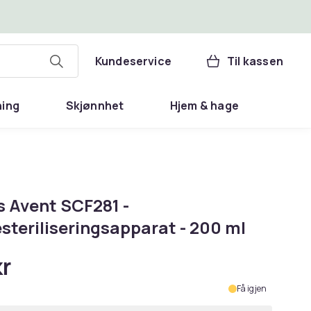
Kundeservice
Til kassen
ning
Skjønnhet
Hjem & hage
s Avent SCF281 -
steriliseringsapparat - 200 ml
kr
Få igjen