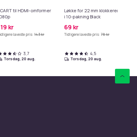
CART til HDMI-omformer
Løkke for 22 mm klokkerem
HD
1080p
i 10-pakning Black
me
119 kr
69 kr
99
idligere laveste pris:
143 kr
Tidligere laveste pris:
78 kr
Tid
3,7
4,5
torsdag, 20 aug.
torsdag, 20 aug.