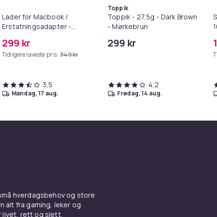
Toppik
Lader for Macbook /
Toppik - 27,5g - Dark Brown
S
Erstatningsadapter -
- Mørkebrun
MagSafe Gen 2 - 45W
299 kr
299 kr
Tidligere laveste pris:
349 kr
T
3,5
4,2
mandag, 17 aug.
fredag, 14 aug.
 små hverdagsbehov og store
n alt fra gaming, leker og
livet, rett og slett.