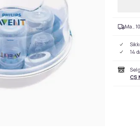
Ma., 10
Sikk
14 d
Selg
CS