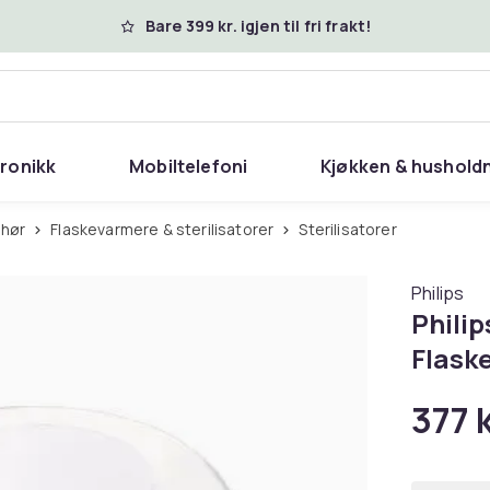
Bare 399 kr. igjen til fri frakt!
tronikk
Mobiltelefoni
Kjøkken & hushold
ehør
Flaskevarmere & sterilisatorer
Sterilisatorer
Philips
Philip
Flaske
377 