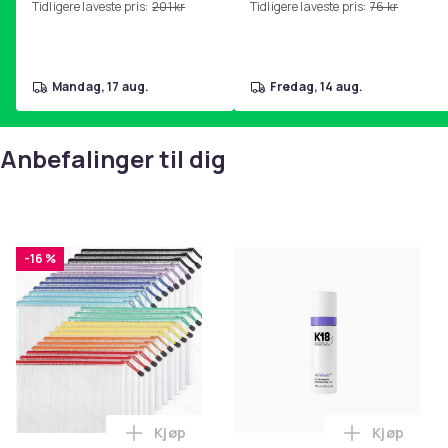
Tidligere laveste pris:
201 kr
Tidligere laveste pris:
76 kr
hjemmegymnastikk Pink
mandag, 17 aug.
fredag, 14 aug.
Anbefalinger til dig
-16 %
Kjøp
Kjøp
Legg Nettingposer i A4-størrelse - 24 stk
Legg K18 A