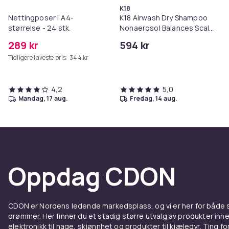
K18
Nettingposer i A4-
K18 Airwash Dry Shampoo
størrelse - 24 stk.
Nonaerosol Balances Scalp
& Controls Excess Oil
289 kr
594 kr
Tidligere laveste pris:
344 kr
4,2
5,0
mandag, 17 aug.
fredag, 14 aug.
Oppdag CDON
CDON er Nordens ledende markedsplass, og vi er her for både
drømmer. Her finner du et stadig større utvalg av produkter inne
elektronikk til hage, skjønnhet og produkter til kjæledyr. Ting for 