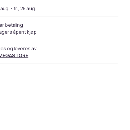
 aug. - fr., 28 aug.
er betaling
agers åpent kjøp
es og leveres av
 MEGASTORE