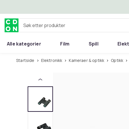
Hopp til hovedinnhold
Søk etter produkter
Alle kategorier
Film
Spill
Elek
Startside
Elektronikk
Kameraer & optikk
Optikk