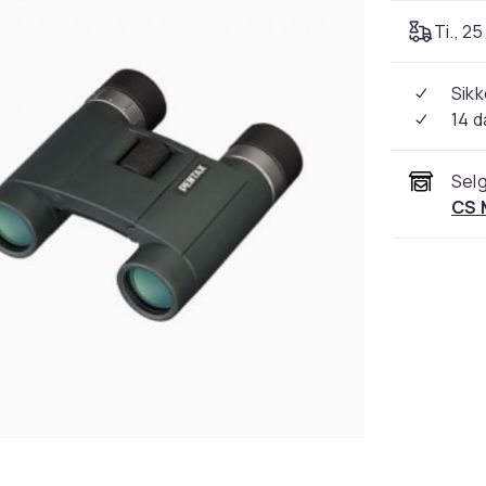
Ti., 25
Sikk
14 d
Selg
CS