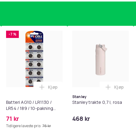
-7 %
Kjøp
Kjøp
standsbånd - mage- og kjernetrening, yoga og hjemmegymnast
puter for Bose QC35 I/II, QC25, QC15, QC 2 AE 2, AE 2i, AE 2w,
Legg Batteri AG10 / LR1130 / LR54 / 189 
Legg Stanl
Stanley
Batteri AG10 / LR1130 /
Stanley trakte 0,7 l, rosa
LR54 / 189 / 10-pakning
PKcell
71 kr
468 kr
Tidligere laveste pris:
76 kr