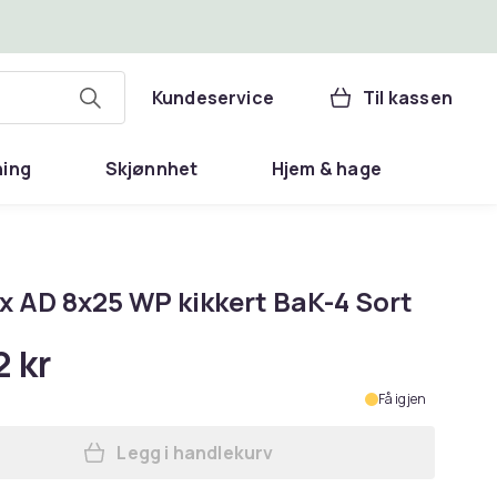
Kundeservice
Til kassen
ning
Skjønnhet
Hjem & hage
x AD 8x25 WP kikkert BaK-4 Sort
2 kr
Få igjen
Legg i handlekurv
Legg Pentax AD 8x25 WP kikkert BaK