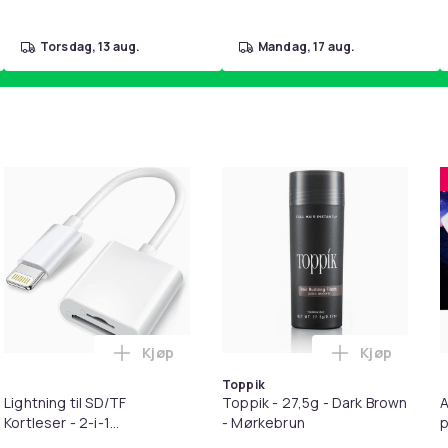
torsdag, 13 aug.
mandag, 17 aug.
Kjøp
Kjøp
kantbeskyttelse for barn i handlekurven
il HDMI Converter 1080p - Adapter i handlekurven
Legg Lightning til SD/TF Kortleser - 2-i-1
Legg Toppik
Toppik
Lightning til SD/TF
Toppik - 27,5g - Dark Brown
A
Kortleser - 2-i-1
- Mørkebrun
p
Minnekortadapter til
S