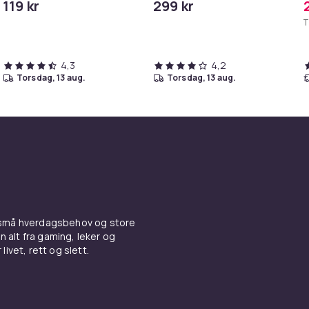
119 kr
299 kr
iPhone/iPad
T
4,3
4,2
torsdag, 13 aug.
torsdag, 13 aug.
 små hverdagsbehov og store
n alt fra gaming, leker og
livet, rett og slett.