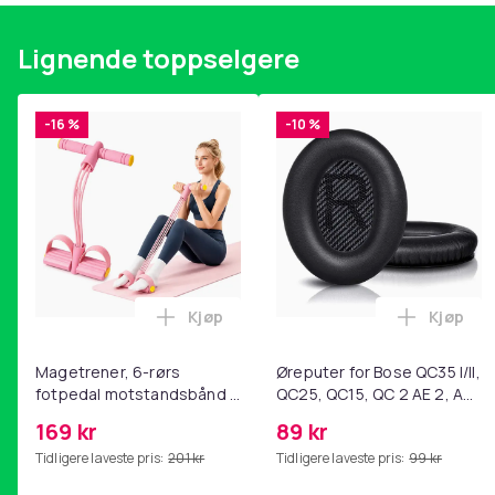
Lignende toppselgere
-16 %
-10 %
Kjøp
Kjøp
Legg Magetrener, 6-rørs fotpedal mot
Legg Øre
Magetrener, 6-rørs
Øreputer for Bose QC35 I/II,
fotpedal motstandsbånd -
QC25, QC15, QC 2 AE 2, AE
mage- og kjernetrening,
2i, AE 2w, SoundTrue,
169 kr
89 kr
yoga og
SoundLink Black
Tidligere laveste pris:
201 kr
Tidligere laveste pris:
99 kr
hjemmegymnastikk Pink