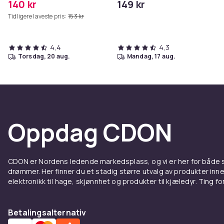
140 kr
149 kr
Tidligere laveste pris:
153 kr
4,4
4,3
torsdag, 20 aug.
mandag, 17 aug.
Oppdag CDON
CDON er Nordens ledende markedsplass, og vi er her for både
drømmer. Her finner du et stadig større utvalg av produkter inne
elektronikk til hage, skjønnhet og produkter til kjæledyr. Ting for 
Betalingsalternativ