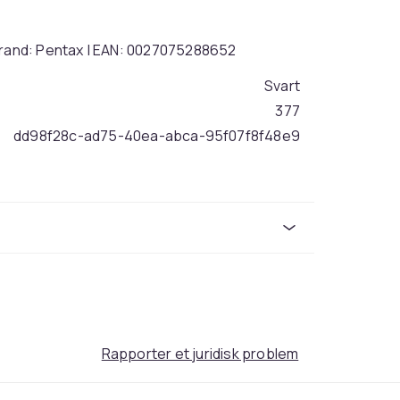
 Brand: Pentax | EAN: 0027075288652
Svart
377
dd98f28c-ad75-40ea-abca-95f07f8f48e9
Rapporter et juridisk problem