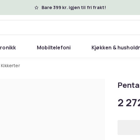
Bare 399 kr. igjen til fri frakt!
tronikk
Mobiltelefoni
Kjøkken & hushold
Kikkerter
Penta
2 27