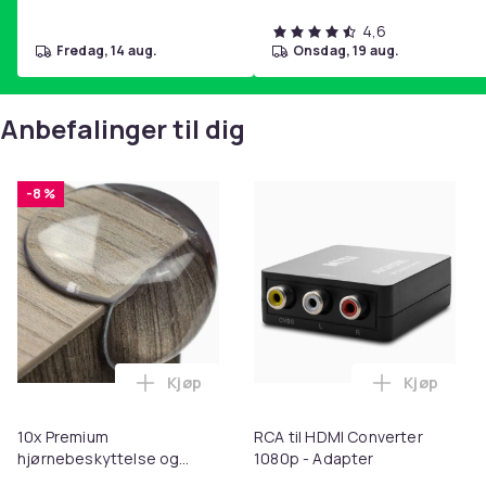
4,6
fredag, 14 aug.
onsdag, 19 aug.
Anbefalinger til dig
-8 %
Kjøp
Kjøp
Legg 10x Premium hjørnebeskyttelse og 
Legg RCA t
10x Premium
RCA til HDMI Converter
hjørnebeskyttelse og
1080p - Adapter
kantbeskyttelse for barn