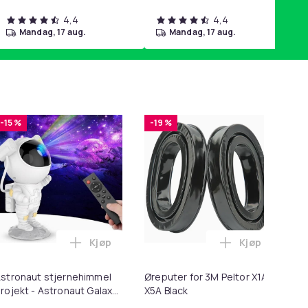
4,4
4,4
mandag, 17 aug.
mandag, 17 aug.
-15 %
-19 %
-
Kjøp
Kjøp
 Minnekortadapter til iPhone/iPad i handlekurven
 - 27,5g - Dark Brown - Mørkebrun i handlekurven
Legg Astronaut stjernehimmel projekt - Astr
Legg Øreputer
stronaut stjernehimmel
Øreputer for 3M Peltor X1A-
Lø
rojekt - Astronaut Galaxy
X5A Black
i 1
tarry Sky Light-projektor -