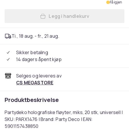
Få igjen
Legg i handlekurv
Legg Partydeko holografiske 
Ti., 18 aug. - fr., 21 aug.
Sikker betaling
14 dagers åpent kjøp
Selges og leveres av
CS MEGASTORE
Produktbeskrivelse
Partydeko holografiske fløyter, miks, 20 stk, universell |
SKU: PARX1476 | Brand: Party Deco | EAN:
5901157438850