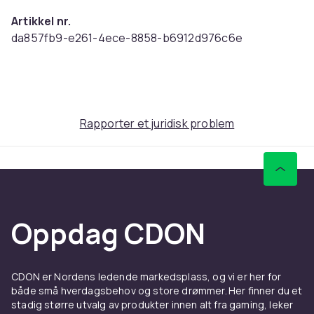
Artikkel nr.
da857fb9-e261-4ece-8858-b6912d976c6e
Produktsikkerhetsinformasjon
Rapporter et juridisk problem
Oppdag CDON
CDON er Nordens ledende markedsplass, og vi er her for
både små hverdagsbehov og store drømmer. Her finner du et
stadig større utvalg av produkter innen alt fra gaming, leker