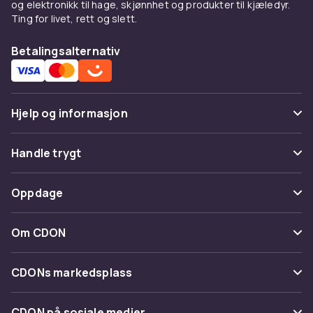
og elektronikk til hage, skjønnhet og produkter til kjæledyr.
Ting for livet, rett og slett.
Betalingsalternativ
Hjelp og informasjon
Vanlige spørsmål
Handle trygt
Spor pakke
Betaling
Oppdage
Angre & returner her
Levering
Kategorier
Kontakt oss
Om CDON
Vilkår & policy
Varemerker
Om oss
Tilbakekallinger
CDONs markedsplass
Guider
Kundeanmeldelser
Merchant Help Center
CDON på sosiale medier