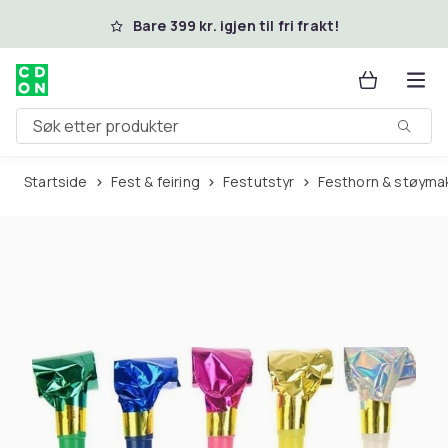
Hopp til hovedinnhold
Bare 399 kr. igjen til fri frakt!
Søk etter produkter
Startside
Fest & feiring
Festutstyr
Festhorn & støyma