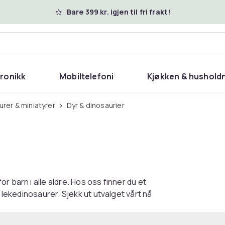
Bare 399 kr. igjen til fri frakt!
tronikk
Mobiltelefoni
Kjøkken & hushold
gurer & miniatyrer
Dyr & dinosaurier
 barn i alle aldre. Hos oss finner du et
g lekedinosaurer. Sjekk ut utvalget vårt nå