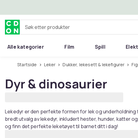
Hopp til hovedinnhold
Søk etter produkter
Alle kategorier
Film
Spill
Elek
Startside
Leker
Dukker, lekesett & lekefigurer
Fi
Dyr & dinosaurier
Lekedyr er den perfekte formen for lek og underholdning for
bredt utvalg av lekedyr, inkludert hester, hunder, katter o
og finn det perfekte leketøyet til barnet ditt i dag!