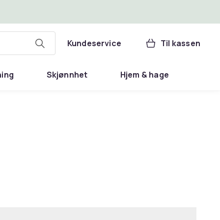
Kundeservice
Til kassen
ning
Skjønnhet
Hjem & hage