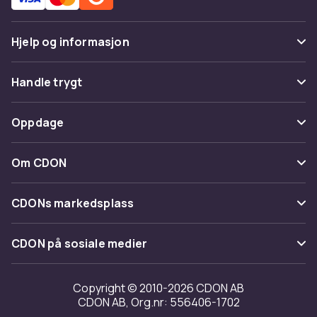
Hjelp og informasjon
Vanlige spørsmål
Handle trygt
Spor pakke
Betaling
Oppdage
Angre & returner her
Levering
Kategorier
Kontakt oss
Om CDON
Vilkår & policy
Varemerker
Om oss
Tilbakekallinger
CDONs markedsplass
Guider
Kundeanmeldelser
Merchant Help Center
CDON på sosiale medier
Jobbe på CDON
Investor relations
Copyright © 2010-2026 CDON AB
CDON AB, Org.nr: 556406-1702
Tilgjengelighet