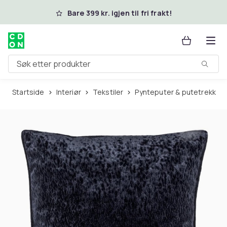
Hopp til hovedinnhold
Bare 399 kr. igjen til fri frakt!
Søk etter produkter
Startside
Interiør
Tekstiler
Pynteputer & putetrekk