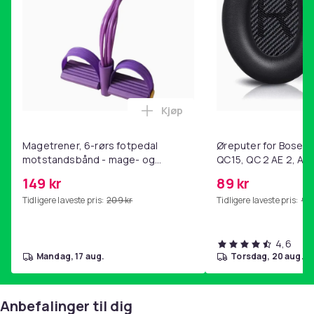
Kjøp
Legg Magetrener, 6-rørs fotp
Magetrener, 6-rørs fotpedal
Øreputer for Bose QC
motstandsbånd - mage- og
QC15, QC 2 AE 2, AE 
kjernetrening, yoga og
SoundTrue, SoundLin
149 kr
89 kr
hjemmegymnastikk Purple
Tidligere laveste pris:
209 kr
Tidligere laveste pris:
99 
4,6
mandag, 17 aug.
torsdag, 20 aug.
Anbefalinger til dig