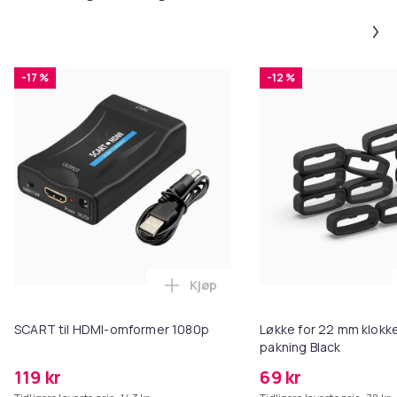
-17 %
-12 %
Kjøp
Legg SCART til HDMI-omformer 1
SCART til HDMI-omformer 1080p
Løkke for 22 mm klokke
pakning Black
119 kr
69 kr