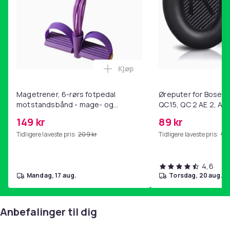
Materiale: rustfritt stål
Denne teksten er automatisk oversatt, og det kan
forekomme feil.
Artikkel nr.
7df9fa5d-f07c-46a2-b646-0afb0df92120
Kjøp
Legg Magetrener, 6-rørs fotp
Produktsikkerhetsinformasjon
Magetrener, 6-rørs fotpedal
Øreputer for Bose QC
motstandsbånd - mage- og
QC15, QC 2 AE 2, AE 
kjernetrening, yoga og
SoundTrue, SoundLin
149 kr
89 kr
hjemmegymnastikk Purple
Tidligere laveste pris:
209 kr
Tidligere laveste pris:
99 
4,6
mandag, 17 aug.
torsdag, 20 aug.
Anbefalinger til dig