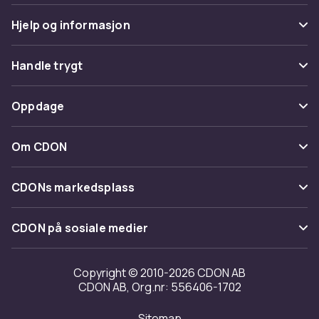
Hjelp og informasjon
Vanlige spørsmål
Handle trygt
Spor pakke
Betaling
Oppdage
Angre & returner her
Levering
Kategorier
Kontakt oss
Om CDON
Vilkår & policy
Varemerker
Om oss
Tilbakekallinger
CDONs markedsplass
Guider
Kundeanmeldelser
Merchant Help Center
CDON på sosiale medier
Jobbe på CDON
Investor relations
Copyright © 2010-2026 CDON AB
CDON AB, Org.nr: 556406-1702
Tilgjengelighet
Sitemap