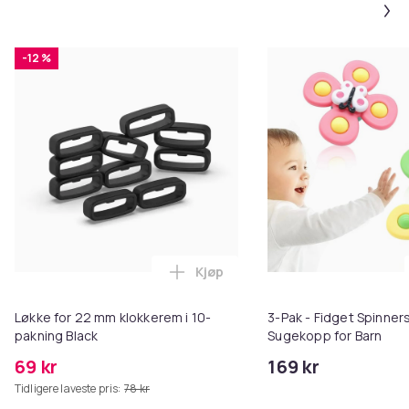
-12 %
Kjøp
Legg Løkke for 22 mm klokkerem 
Løkke for 22 mm klokkerem i 10-
3-Pak - Fidget Spinne
pakning Black
Sugekopp for Barn
69 kr
169 kr
Tidligere laveste pris:
78 kr