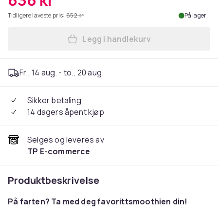
636 kr
Tidligere laveste pris:
652 kr
På lager
Legg i handlekurv
Legg OBH Nordica Blender S
Fr., 14 aug. - to., 20 aug.
Sikker betaling
14 dagers åpent kjøp
Selges og leveres av
TP E-commerce
Produktbeskrivelse
På farten? Ta med deg favorittsmoothien din!