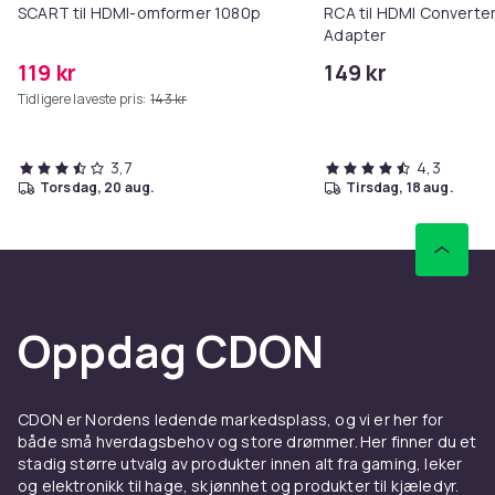
SCART til HDMI-omformer 1080p
RCA til HDMI Converter
Adapter
119 kr
149 kr
Tidligere laveste pris:
143 kr
3,7
4,3
torsdag, 20 aug.
tirsdag, 18 aug.
Oppdag CDON
CDON er Nordens ledende markedsplass, og vi er her for
både små hverdagsbehov og store drømmer. Her finner du et
stadig større utvalg av produkter innen alt fra gaming, leker
og elektronikk til hage, skjønnhet og produkter til kjæledyr.