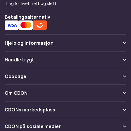
Ting for livet, rett og slett.
Betalingsalternativ
Hjelp og informasjon
Vanlige spørsmål
Handle trygt
Spor pakke
Betaling
Oppdage
Angre & returner her
Levering
Kategorier
Kontakt oss
Om CDON
Vilkår & policy
Varemerker
Om oss
Tilbakekallinger
CDONs markedsplass
Guider
Kundeanmeldelser
Merchant Help Center
CDON på sosiale medier
Jobbe på CDON