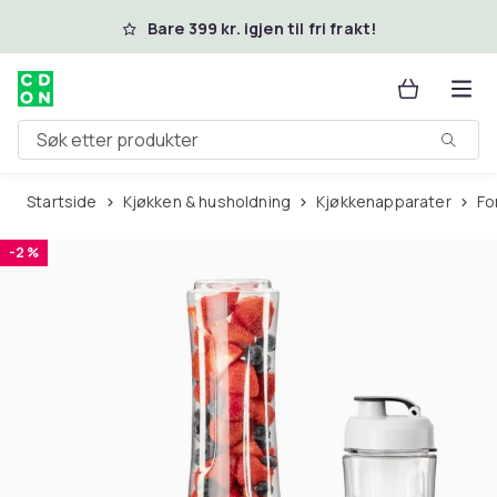
Hopp til hovedinnhold
Bare 399 kr. igjen til fri frakt!
Søk etter produkter
Startside
Kjøkken & husholdning
Kjøkkenapparater
F
-2 %