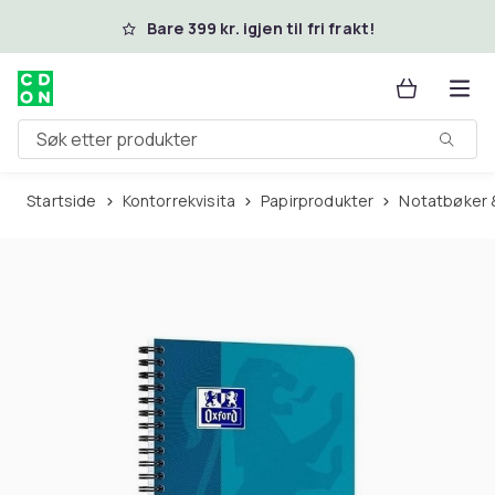
Hopp til hovedinnhold
Bare 399 kr. igjen til fri frakt!
Søk etter produkter
Startside
Kontorrekvisita
Papirprodukter
Notatbøker 