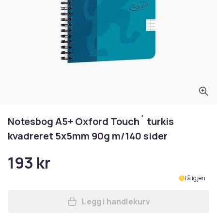
Notesbog A5+ Oxford Touch´ turkis
kvadreret 5x5mm 90g m/140 sider
193 kr
Få igjen
Legg i handlekurv
Legg Notesbog A5+ Oxford T