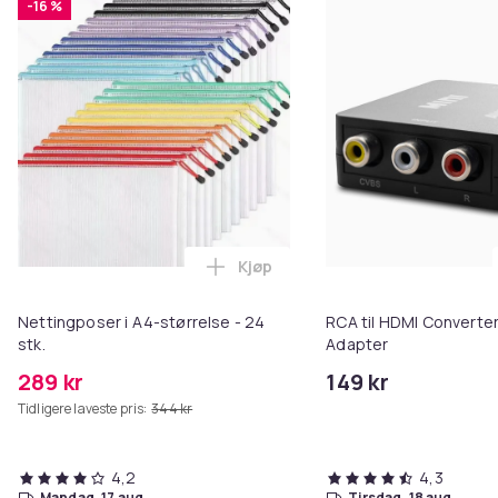
-16 %
Kjøp
Legg Nettingposer i A4-størrelse
Nettingposer i A4-størrelse - 24
RCA til HDMI Converter
stk.
Adapter
289 kr
149 kr
Tidligere laveste pris:
344 kr
4,2
4,3
mandag, 17 aug.
tirsdag, 18 aug.