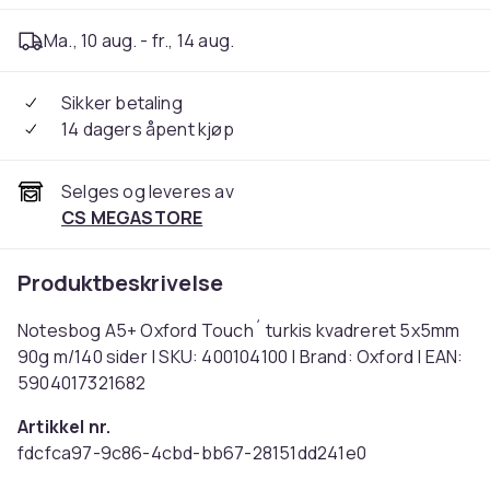
Ma., 10 aug. - fr., 14 aug.
Sikker betaling
14 dagers åpent kjøp
Selges og leveres av
CS MEGASTORE
Produktbeskrivelse
Notesbog A5+ Oxford Touch´ turkis kvadreret 5x5mm
90g m/140 sider | SKU: 400104100 | Brand: Oxford | EAN:
5904017321682
Artikkel nr.
fdcfca97-9c86-4cbd-bb67-28151dd241e0