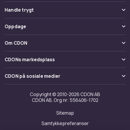
Vanlige spørsmål
Handle trygt
Spor pakke
Betaling
Oppdage
Angre & returner her
Levering
Kategorier
Kontakt oss
Om CDON
Vilkår & policy
Varemerker
Om oss
Tilbakekallinger
CDONs markedsplass
Guider
Kundeanmeldelser
Merchant Help Center
CDON på sosiale medier
Jobbe på CDON
Investor relations
Copyright © 2010-2026 CDON AB
CDON AB, Org.nr: 556406-1702
Tilgjengelighet
Sitemap
Samtykkepreferanser