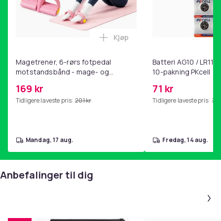
Kjøp
Legg Magetrener, 6-rørs fotp
Magetrener, 6-rørs fotpedal
Batteri AG10 / LR1130
motstandsbånd - mage- og
10-pakning PKcell
kjernetrening, yoga og
169 kr
71 kr
hjemmegymnastikk Pink
Tidligere laveste pris:
201 kr
Tidligere laveste pris:
76 
mandag, 17 aug.
fredag, 14 aug.
Anbefalinger til dig