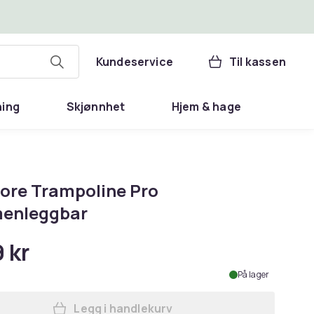
Kundeservice
Til kassen
ning
Skjønnhet
Hjem & hage
ore Trampoline Pro
enleggbar
 kr
På lager
Legg i handlekurv