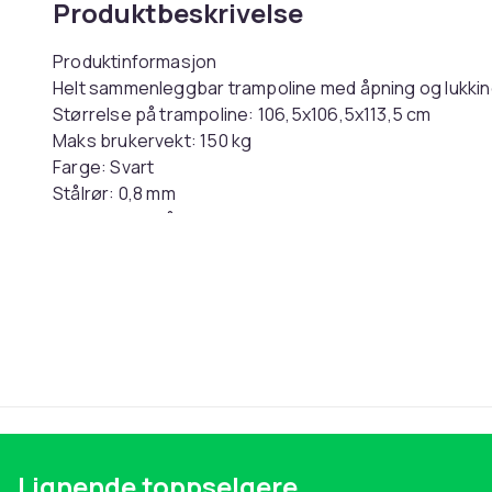
Produktbeskrivelse
Produktinformasjon
Helt sammenleggbar trampoline med åpning og lukking i
Størrelse på trampoline: 106,5x106,5x113,5 cm
Maks brukervekt: 150 kg
Farge: Svart
Stålrør: 0,8 mm
Materialer: Stål, PP, Nylon, PVC
Nordcore Trampoline Pro Sammenleggbar
Opplev den ultimate kombinasjonen av morsom aktivi
Trampoline Pro Sammenleggbar. Dette er den perfekt
helsefordeler og underholdning i eget hjem uten at det
åpnings- og lukkesystem kan du enkelt sette opp ell
behov for verktøy eller ekstra hjelp. Den justerbare a
trampolinen trygt, fra de minste til de største. Den
sikrer en stabil og sikker bruk hver gang. Svart farg
perfekt i ethvert hjem. Ideell for både innendørs og 
Lignende toppselgere
deg friheten til å trene når og hvor det passer deg.