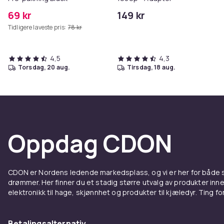
aldre.
69 kr
149 kr
Artikkel nr.
Tidligere laveste pris:
78 kr
Produktsikkerhetsinformasjon
4,5
4,3
torsdag, 20 aug.
tirsdag, 18 aug.
Oppdag CDON
CDON er Nordens ledende markedsplass, og vi er her for både
drømmer. Her finner du et stadig større utvalg av produkter inne
elektronikk til hage, skjønnhet og produkter til kjæledyr. Ting for 
Betalingsalternativ