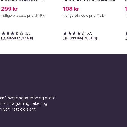
MagSafe Gen 2 - 45W
+ Kabel
4
299 kr
108 kr
c2fc9aac-0933-532d-a69a-a5dd3e4aba83
Tidligere laveste pris:
349 kr
Tidligere laveste pris:
113 kr
T
3,5
3,9
mandag, 17 aug.
torsdag, 20 aug.
 små hverdagsbehov og store
n alt fra gaming, leker og
livet, rett og slett.