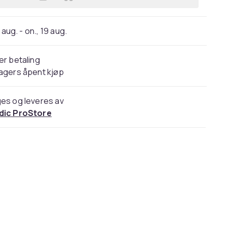
Legg Nordcore Trampoline Pro Sam
 aug. - on., 19 aug.
er betaling
agers åpent kjøp
es og leveres av
dic ProStore