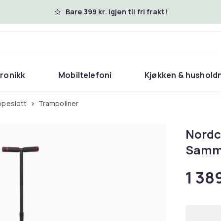
Bare 399 kr. igjen til fri frakt!
tronikk
Mobiltelefoni
Kjøkken & hushold
ppeslott
Trampoliner
Nordc
Samm
1 389