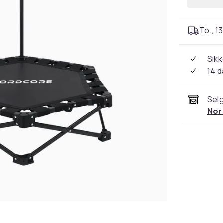
To., 13
Sikk
14 d
Selg
Nor