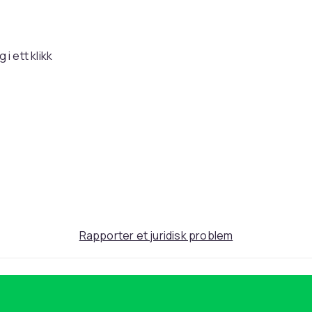
 ett klikk
tet og praktisk oppbevaring med Nordcore
e løsningen for alle som ønsker å kombinere
 tar stor plass. Med sitt innovative enklikks
er pakke ned trampolinen på sekunder, uten
Rapporter et juridisk problem
rmlenet gjør at hele familien kan bruke
 sekskantete formen og de solide stålrammene
e og moderne design gjør at den passer
utendørs bruk, Nordcore Trampoline Pro gir