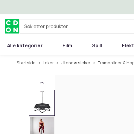
Hopp til hovedinnhold
Søk etter produkter
Alle kategorier
Film
Spill
Elek
Startside
Leker
Utendørsleker
Trampoliner & Ho