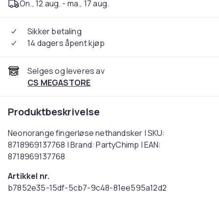
On., 12 aug. - ma., 17 aug.
Sikker betaling
14 dagers åpent kjøp
Selges og leveres av
CS MEGASTORE
Produktbeskrivelse
Neonorange fingerløse nethandsker | SKU:
8718969137768 | Brand: PartyChimp | EAN:
8718969137768
Artikkel nr.
b7852e35-15df-5cb7-9c48-81ee595a12d2
Produktsikkerhetsinformasjon