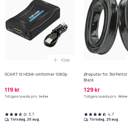
Kjøp
Legg SCART til HDMI-omformer 1
SCART til HDMI-omformer 1080p
Øreputer for 3M Peltor
Black
119 kr
129 kr
Tidligere laveste pris:
143 kr
Tidligere laveste pris:
159 kr
3,7
4,7
torsdag, 20 aug.
torsdag, 20 aug.