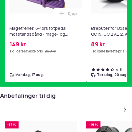
Kjøp
Legg Magetrener, 6-rørs fotp
Magetrener, 6-rørs fotpedal
Øreputer for Bose QC
motstandsbånd - mage- og
QC15, QC 2 AE 2, AE 
kjernetrening, yoga og
SoundTrue, SoundLin
149 kr
89 kr
hjemmegymnastikk Purple
Tidligere laveste pris:
209 kr
Tidligere laveste pris:
99 
4,6
mandag, 17 aug.
torsdag, 20 aug.
Anbefalinger til dig
-17 %
-19 %