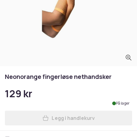
Neonorange fingerløse nethandsker
129 kr
På lager
Legg i handlekurv
Legg Neonorange fingerløs