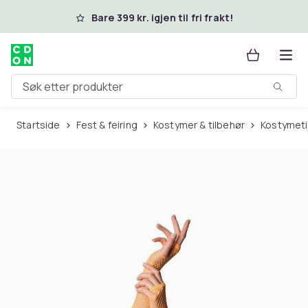
Hopp til hovedinnhold
Bare 399 kr. igjen til fri frakt!
Søk etter produkter
Startside
Fest & feiring
Kostymer & tilbehør
Kostymet