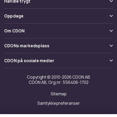
Handle trygt
Spor pakke
Betaling
Oppdage
Angre & returner her
Levering
Kategorier
Kontakt oss
Om CDON
Vilkår & policy
Varemerker
Om oss
Tilbakekallinger
CDONs markedsplass
Guider
Kundeanmeldelser
Merchant Help Center
CDON på sosiale medier
Jobbe på CDON
Investor relations
Copyright © 2010-2026 CDON AB
CDON AB, Org.nr: 556406-1702
Tilgjengelighet
Sitemap
Samtykkepreferanser