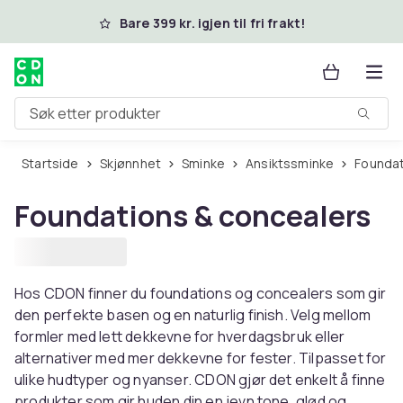
Hopp til hovedinnhold
Bare 399 kr. igjen til fri frakt!
Søk etter produkter
Startside
Skjønnhet
Sminke
Ansiktssminke
Founda
Foundations & concealers
Hos CDON finner du foundations og concealers som gir
den perfekte basen og en naturlig finish. Velg mellom
formler med lett dekkevne for hverdagsbruk eller
alternativer med mer dekkevne for fester. Tilpasset for
ulike hudtyper og nyanser. CDON gjør det enkelt å finne
produkter som gir huden din en jevn tone, glød og