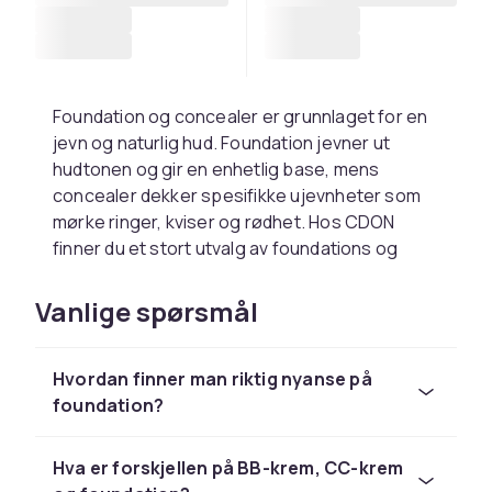
Foundation og concealer er grunnlaget for en
jevn og naturlig hud. Foundation jevner ut
hudtonen og gir en enhetlig base, mens
concealer dekker spesifikke ujevnheter som
mørke ringer, kviser og rødhet. Hos CDON
finner du et stort utvalg av foundations og
concealere i alle nyanser og formuleringer.
Vanlige spørsmål
Finn riktig foundation for din
hudtype
Hvordan finner man riktig nyanse på
Flytende foundation passer de fleste hudtyper
foundation?
og finnes i alt fra lett til full dekning.
Kremfoundation gir mer dekning og passer tørr
Hva er forskjellen på BB-krem, CC-krem
hud, mens mineralpudder gir en lett og