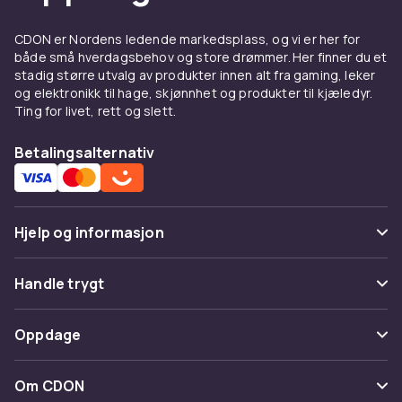
hud. Fullfør basen med
rouge og bronzer
for
varme og
highlighter
for glød. Bestill
CDON er Nordens ledende markedsplass, og vi er her for
både små hverdagsbehov og store drømmer. Her finner du et
foundation og concealer på CDON for trygg
stadig større utvalg av produkter innen alt fra gaming, leker
handel og rask levering.
og elektronikk til hage, skjønnhet og produkter til kjæledyr.
Ting for livet, rett og slett.
Betalingsalternativ
Hjelp og informasjon
Vanlige spørsmål
Handle trygt
Spor pakke
Betaling
Oppdage
Angre & returner her
Levering
Kategorier
Kontakt oss
Om CDON
Vilkår & policy