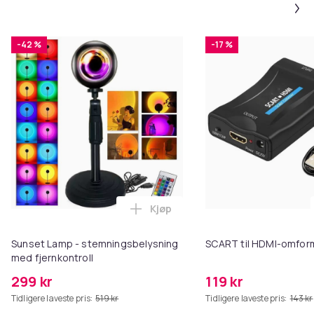
-42 %
-17 %
Kjøp
Legg Sunset Lamp - stemningsbe
Sunset Lamp - stemningsbelysning
SCART til HDMI-omfor
med fjernkontroll
299 kr
119 kr
Tidligere laveste pris:
519 kr
Tidligere laveste pris:
143 kr