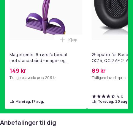
Kjøp
Legg Magetrener, 6-rørs fotp
Magetrener, 6-rørs fotpedal
Øreputer for Bose QC
motstandsbånd - mage- og
QC15, QC 2 AE 2, AE 
kjernetrening, yoga og
SoundTrue, SoundLin
149 kr
89 kr
hjemmegymnastikk Purple
Tidligere laveste pris:
209 kr
Tidligere laveste pris:
99 
4,6
mandag, 17 aug.
torsdag, 20 aug.
Anbefalinger til dig