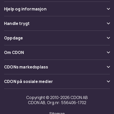
Hjelp og informasjon
Vanlige spørsmål
Handle trygt
Spor pakke
Betaling
Oppdage
Angre & returner her
Levering
Kategorier
Kontakt oss
Om CDON
Vilkår & policy
Varemerker
Om oss
Tilbakekallinger
CDONs markedsplass
Guider
Kundeanmeldelser
Merchant Help Center
CDON på sosiale medier
Jobbe på CDON
Investor relations
Copyright © 2010-2026 CDON AB
CDON AB, Org.nr: 556406-1702
Tilgjengelighet
Sitemap