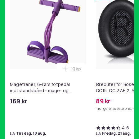
Kjøp
Legg Magetrener, 6-rørs fotp
Magetrener, 6-rørs fotpedal
Øreputer for Bose QC
motstandsbånd - mage- og
QC15, QC 2 AE 2, AE 
kjernetrening, yoga og
SoundTrue, SoundLin
169 kr
89 kr
hjemmegymnastikk Purple
Tidligere laveste pris:
99 
4,6
tirsdag, 18 aug.
fredag, 21 aug.