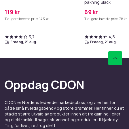
pakning Black
119 kr
69 kr
Tidligere laveste pris:
143 kr
Tidligere laveste pris:
78 kr
3,7
4,5
fredag, 21 aug.
fredag, 21 aug.
Oppdag CDON
CDON er Nordens ledende markedsplass, og vi er her for
både små hverdagsbehov og store drømmer. Her finner du et
stadig større utvalg av produkter innen alt fra gaming, leker
og elektronikk til hage, skjønnhet og produkter til kjæledyr.
Ting for livet, rett og slett.