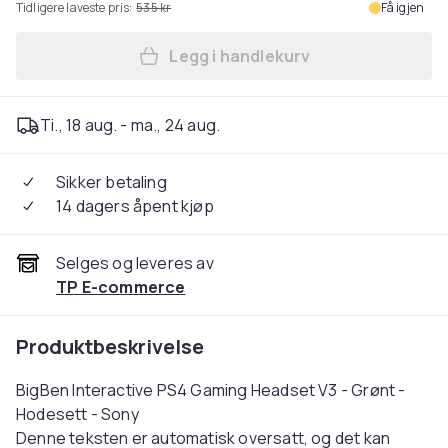
Tidligere laveste pris:
535 kr
Få igjen
Legg i handlekurv
Legg NACON PS4 Gaming Head
Ti., 18 aug. - ma., 24 aug.
Sikker betaling
14 dagers åpent kjøp
Selges og leveres av
TP E-commerce
Produktbeskrivelse
BigBen Interactive PS4 Gaming Headset V3 - Grønt -
Hodesett - Sony
Denne teksten er automatisk oversatt, og det kan