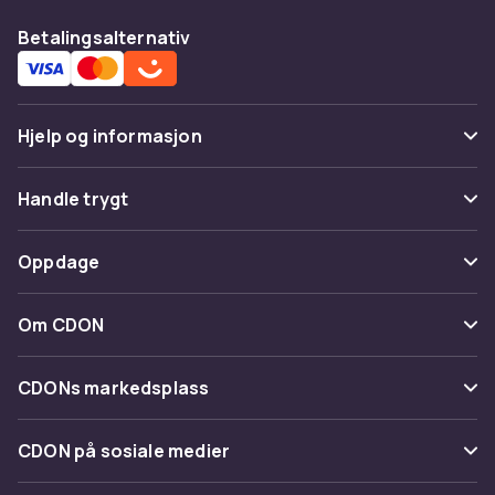
Betalingsalternativ
Hjelp og informasjon
Vanlige spørsmål
Handle trygt
Spor pakke
Betaling
Oppdage
Angre & returner her
Levering
Kategorier
Kontakt oss
Om CDON
Vilkår & policy
Varemerker
Om oss
Tilbakekallinger
CDONs markedsplass
Guider
Kundeanmeldelser
Merchant Help Center
CDON på sosiale medier
Jobbe på CDON