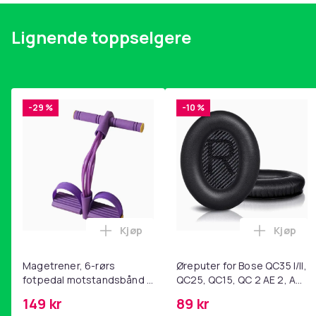
Lignende toppselgere
-29 %
-10 %
Kjøp
Kjøp
Legg Magetrener, 6-rørs fotpedal mot
Legg Øre
Magetrener, 6-rørs
Øreputer for Bose QC35 I/II,
fotpedal motstandsbånd -
QC25, QC15, QC 2 AE 2, AE
mage- og kjernetrening,
2i, AE 2w, SoundTrue,
149 kr
89 kr
yoga og
SoundLink Black