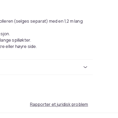
lleren (selges separat) med en 1,2 m lang
sjon.
ange spilløkter.
e eller høyre side.
rekomme feil.
Svart, Blå
Ledning & Trådløs
Mono
b059c3d3-8cc7-5641-b687-cf15176d92c4
Rapporter et juridisk problem