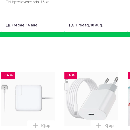
Tidligere laveste pris:
76 kr
fredag, 14 aug.
tirsdag, 18 aug.
-14 %
-4 %
Kjøp
Kjøp
handlekurven
 - Fidget Spinners med Sugekopp for Barn i handlekurven
Legg Lader for Macbook / Erstatningsadap
Legg iPhone