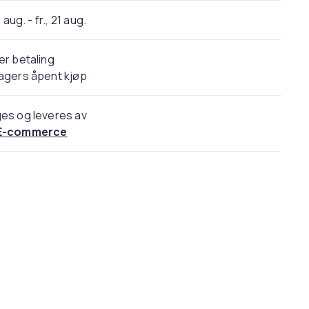
 aug. - fr., 21 aug.
er betaling
agers åpent kjøp
es og leveres av
E-commerce