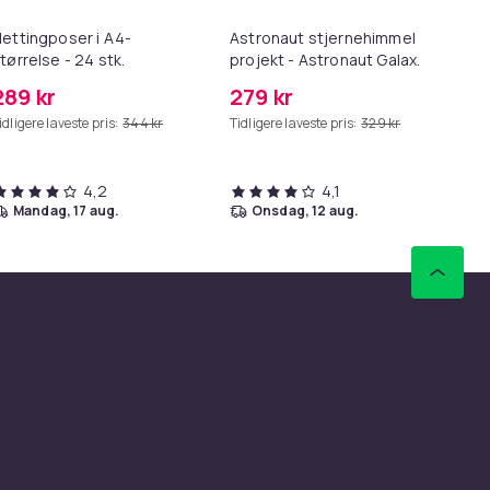
ettingposer i A4-
Astronaut stjernehimmel
Lø
tørrelse - 24 stk.
projekt - Astronaut Galaxy
i 1
Starry Sky Light-projektor -
289 kr
279 kr
69
USB
idligere laveste pris:
344 kr
Tidligere laveste pris:
329 kr
Tid
4,2
4,1
mandag, 17 aug.
onsdag, 12 aug.