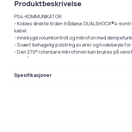
Produktbeskrivelse
PS4-KOMMUNIKATOR
- Kobles direkte til den trådløse DUALSHOCK®4-kontro
kabel.
- Innebygd volumkontroll og mikrofon med dempefunk
- Svært behagelig polstring av ører og hodebøyle for l
- Den 270° roterbare mikrofonen kan brukes på venstr
- Også kompatibel med PC, Mac og mobile enheter*
Denne teksten er automatisk oversatt, og det kan fo
Spesifikasjoner
Farge
Tilkoblingsteknologi
Type hodetelefoner
Artikkel nr.
Produktsikkerhetsinformasjon