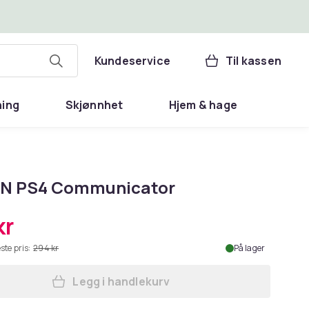
Kundeservice
Til kassen
ning
Skjønnhet
Hjem & hage
N PS4 Communicator
kr
ste pris:
294 kr
På lager
Legg i handlekurv
Legg NACON PS4 Communicator i h