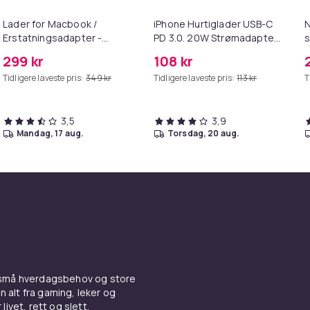
Lader for Macbook /
iPhone Hurtiglader USB-C
N
Erstatningsadapter -
PD 3.0. 20W Strømadapter
s
MagSafe Gen 2 - 45W
+ Kabel
299 kr
108 kr
Tidligere laveste pris:
349 kr
Tidligere laveste pris:
113 kr
T
3,5
3,9
mandag, 17 aug.
torsdag, 20 aug.
 små hverdagsbehov og store
n alt fra gaming, leker og
livet, rett og slett.