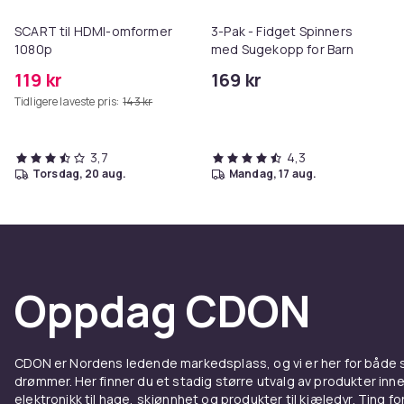
SCART til HDMI-omformer
3-Pak - Fidget Spinners
1080p
med Sugekopp for Barn
119 kr
169 kr
Tidligere laveste pris:
143 kr
3,7
4,3
torsdag, 20 aug.
mandag, 17 aug.
Oppdag CDON
CDON er Nordens ledende markedsplass, og vi er her for både
drømmer. Her finner du et stadig større utvalg av produkter inne
elektronikk til hage, skjønnhet og produkter til kjæledyr. Ting for 