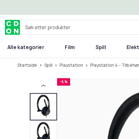
Hopp til hovedinnhold
Søk etter produkter
Alle kategorier
Film
Spill
Elek
Startside
Spill
Playstation
Playstation 4 - Tilbehø
-5 %