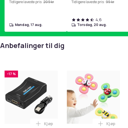
Tidligere laveste pris:
209 kr
Tidligere laveste pris:
99 kr
hjemmegymnastikk Purple
4,6
mandag, 17 aug.
torsdag, 20 aug.
Anbefalinger til dig
-17 %
Kjøp
Kjøp
Legg SCART til HDMI-omformer 1080p i 
Legg 3-Pak