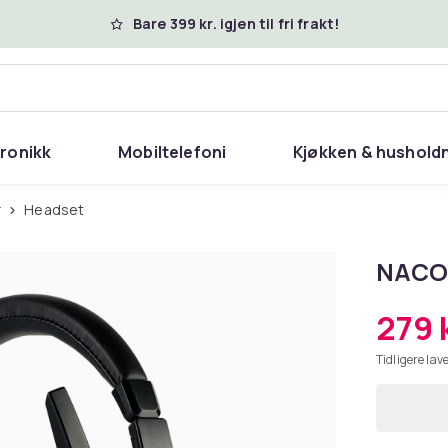
Bare 399 kr. igjen til fri frakt!
tronikk
Mobiltelefoni
Kjøkken & hushold
r
Headset
NACO
279 
Tidligere lave