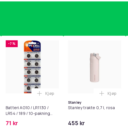
-7 %
Kjøp
Kjøp
standsbånd - mage- og kjernetrening, yoga og hjemmegymnast
puter for Bose QC35 I/II, QC25, QC15, QC 2 AE 2, AE 2i, AE 2w,
Legg Batteri AG10 / LR1130 / LR54 / 189 
Legg Stanl
Stanley
Batteri AG10 / LR1130 /
Stanley trakte 0,7 l, rosa
LR54 / 189 / 10-pakning
PKcell
71 kr
455 kr