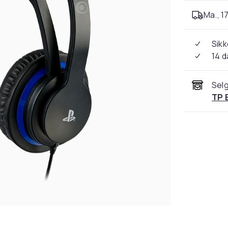
Ma., 17
Sikk
14 d
Selg
TP 