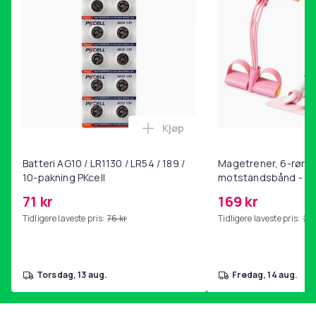
Kjøp
Legg Batteri AG10 / LR1130 / L
Batteri AG10 / LR1130 / LR54 / 189 /
Magetrener, 6-rørs 
10-pakning PKcell
motstandsbånd - m
kjernetrening, yoga
71 kr
169 kr
hjemmegymnastikk P
Tidligere laveste pris:
76 kr
Tidligere laveste pris:
201
torsdag, 13 aug.
fredag, 14 aug.