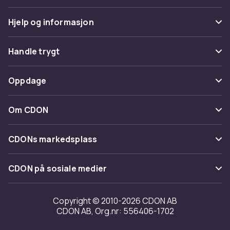
Hjelp og informasjon
Vanlige spørsmål
Handle trygt
Spor pakke
Betaling
Oppdage
Angre & returner her
Levering
Kategorier
Kontakt oss
Om CDON
Vilkår & policy
Varemerker
Om oss
Tilbakekallinger
CDONs markedsplass
Guider
Kundeanmeldelser
Merchant Help Center
CDON på sosiale medier
Jobbe på CDON
Investor relations
Copyright © 2010-2026 CDON AB
CDON AB, Org.nr: 556406-1702
Tilgjengelighet