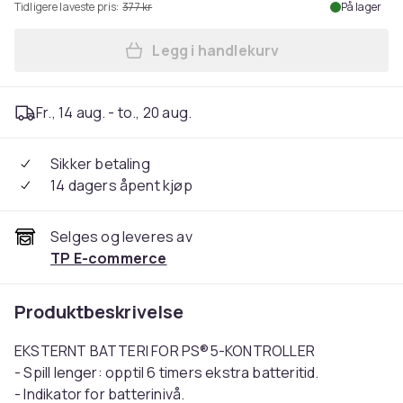
Tidligere laveste pris:
377 kr
På lager
Legg i handlekurv
Legg NACON Eksternt batteri
Fr., 14 aug. - to., 20 aug.
Sikker betaling
14 dagers åpent kjøp
Selges og leveres av
TP E-commerce
Produktbeskrivelse
EKSTERNT BATTERI FOR PS®5-KONTROLLER
- Spill lenger: opptil 6 timers ekstra batteritid.
- Indikator for batterinivå.