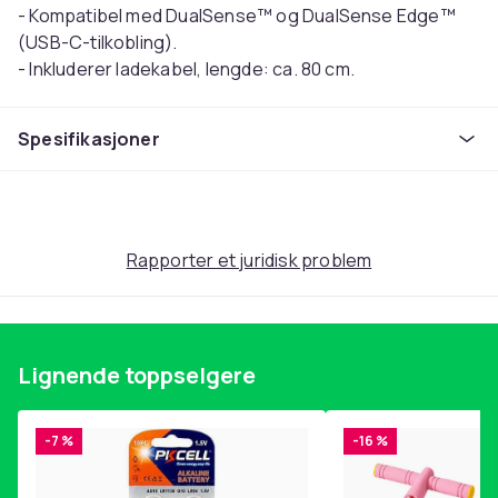
- Kompatibel med DualSense™ og DualSense Edge™
(USB-C-tilkobling).
- Inkluderer ladekabel, lengde: ca. 80 cm.
Denne teksten er automatisk oversatt, og det kan
forekomme feil.
Spesifikasjoner
Farge
Hvit
Vekt
70
Rapporter et juridisk problem
Artikkel nr.
a42b0b33-e420-5145-ad0b-328412080e9c
Produktsikkerhetsinformasjon
Lignende toppselgere
-7 %
-16 %