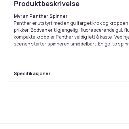
Produktbeskrivelse
Myran Panther Spinner
Panther er utstyrt med en gullfarget krok og kroppen
prikker. Bodyen er tilgjengelig i fluorescerende gul, 
kompakte kropp er Panther veldig lett å kaste. Ved h
scenen starter spinneren umiddelbart. En go-to spinner
Tilgjengelig i vekter: 3, 5, 7, 10, 15, 20g.
Effektiv ved fiske etter: Made , Abbor, Harr, Ö ;ring & 
Spesifikasjoner
Farge
Vekt, gram
Artikkel nr.
Produktsikkerhetsinformasjon