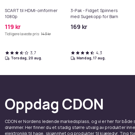
SCART til HDMI-omformer
3-Pak - Fidget Spinners
1080p
med Sugekopp for Barn
119 kr
169 kr
Tidligere laveste pris:
143 kr
3,7
4,3
torsdag, 20 aug.
mandag, 17 aug.
Oppdag CDON
CDON er Nordens ledende markedsplass, og vi er her for både
drømmer. Her finner du et stadig større utvalg av produkter inne
elektronikk til hage, skjønnhet og produkter til kjæledyr. Ting for 