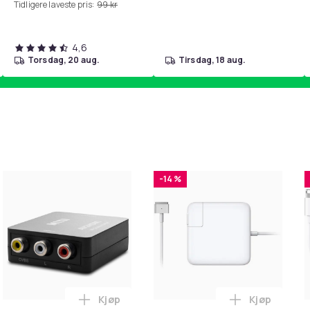
Tidligere laveste pris:
99 kr
4,6
torsdag, 20 aug.
tirsdag, 18 aug.
-14 %
Kjøp
Kjøp
handlekurven
 - Fidget Spinners med Sugekopp for Barn i handlekurven
Legg RCA til HDMI Converter 1080p - Adap
Legg Lader 