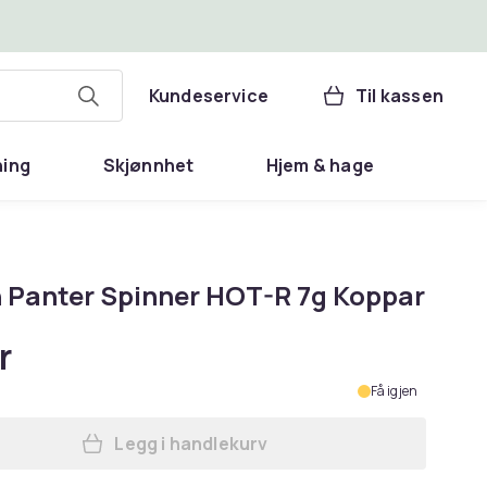
Kundeservice
Til kassen
ning
Skjønnhet
Hjem & hage
 Panter Spinner HOT-R 7g Koppar
r
Få igjen
Legg i handlekurv
Legg Myran Panter Spinner HOT-R 7