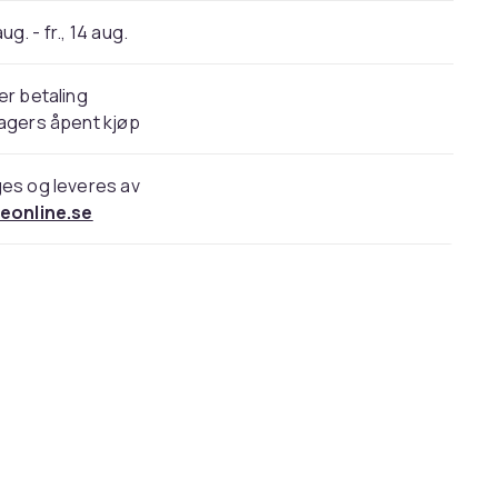
 aug. - fr., 14 aug.
er betaling
agers åpent kjøp
es og leveres av
keonline.se