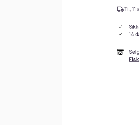
Ti., 11
Sikk
14 d
Selg
Fis