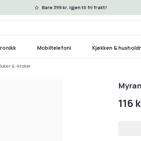
Bare 399 kr. igjen til fri frakt!
tronikk
Mobiltelefoni
Kjøkken & hushold
sluker & -kroker
Myran
116 k