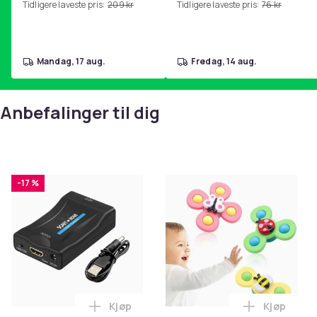
Tidligere laveste pris:
209 kr
Tidligere laveste pris:
76 kr
hjemmegymnastikk Purple
mandag, 17 aug.
fredag, 14 aug.
Anbefalinger til dig
-17 %
Kjøp
Kjøp
Legg SCART til HDMI-omformer 1080p i 
Legg 3-Pak