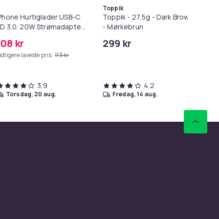
Toppik
Phone Hurtiglader USB-C
Toppik - 27,5g - Dark Brown
Ne
D 3.0. 20W Strømadapter
- Mørkebrun
stø
 Kabel
108 kr
299 kr
28
idligere laveste pris:
113 kr
Tid
3,9
4,2
torsdag, 20 aug.
fredag, 14 aug.