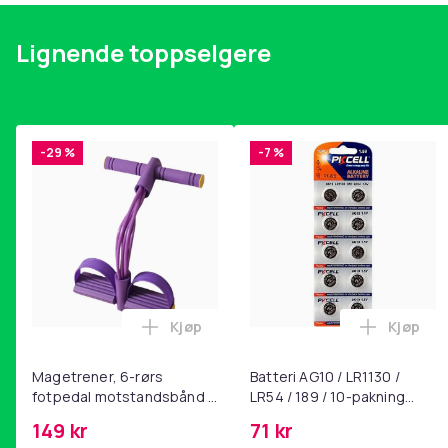
Lignende toppselgere
-29 %
-7 %
Kjøp
Kjøp
Legg Magetrener, 6-rørs fotpedal mot
Legg Bat
Magetrener, 6-rørs
Batteri AG10 / LR1130 /
fotpedal motstandsbånd -
LR54 / 189 / 10-pakning
mage- og kjernetrening,
PKcell
149 kr
71 kr
yoga og