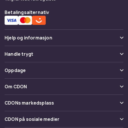
Betalingsalternativ
Hjelp og informasjon
Vanlige spørsmål
Handle trygt
Spor pakke
Betaling
Oppdage
Angre & returner her
Levering
Kategorier
Kontakt oss
Om CDON
Vilkår & policy
Varemerker
Om oss
Tilbakekallinger
CDONs markedsplass
Guider
Kundeanmeldelser
Merchant Help Center
CDON på sosiale medier
Jobbe på CDON