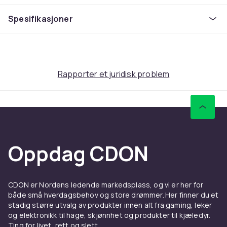
go-to spinner for all rovfisk.
Spesifikasjoner
Tilgjengelig i vekter: 3, 5, 7, 10, 15, 20g.
Effektiv ved fiske etter: Made , Abbor, Harr, Ö ;ring &
Laks.
Rapporter et juridisk problem
Farge
Koppar/Röd/Prick
Vekt, gram
20
Artikkel nr.
Oppdag CDON
3f09a946-c0df-407e-9bf1-e3d43e765328
Produktsikkerhetsinformasjon
CDON er Nordens ledende markedsplass, og vi er her for
både små hverdagsbehov og store drømmer. Her finner du et
stadig større utvalg av produkter innen alt fra gaming, leker
og elektronikk til hage, skjønnhet og produkter til kjæledyr.
Ting for livet, rett og slett.