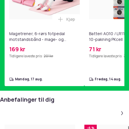
Kjøp
Legg Magetrener, 6-rørs fotp
Magetrener, 6-rørs fotpedal
Batteri AG10 / LR1130
motstandsbånd - mage- og
10-pakning PKcell
kjernetrening, yoga og
169 kr
71 kr
hjemmegymnastikk Pink
Tidligere laveste pris:
201 kr
Tidligere laveste pris:
76 
mandag, 17 aug.
fredag, 14 aug.
Anbefalinger til dig
-6 %