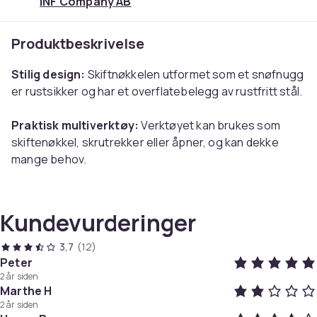
INF Company AB
Produktbeskrivelse
Stilig design:
Skiftnøkkelen utformet som et snøfnugg
er rustsikker og har et overflatebelegg av rustfritt stål.
Praktisk multiverktøy:
Verktøyet kan brukes som
skiftenøkkel, skrutrekker eller åpner, og kan dekke
mange behov.
Liten og allsidig:
Multifunksjonsverktøyet veier kun 82
gram og har en diameter på litt over 6 cm. En nøkkelring
for å feste verktøyet er også inkludert.
Kundevurderinger
3,7
(12)
Spesifikasjoner:
Peter
2 år siden
Størrelse: 64×7 mm
Marthe H
Sekskant unbrakon: 3/4/5/6/7/8/16 mm
2 år siden
Ytre sekskant: 8/9/10/11/12/13/14 mm