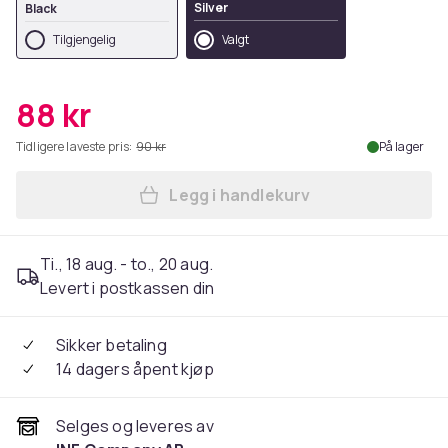
Silver
Black
Tilgjengelig
Valgt
88 kr
Tidligere laveste pris:
90 kr
På lager
Legg i handlekurv
Legg Multifunksjonsverktøy
Ti., 18 aug. - to., 20 aug.
Levert i postkassen din
Sikker betaling
14 dagers åpent kjøp
Selges og leveres av