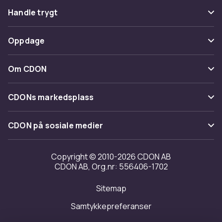
Vanlige spørsmål
Handle trygt
Spor pakke
Betaling
Oppdage
Angre & returner her
Levering
Kategorier
Kontakt oss
Om CDON
Vilkår & policy
Varemerker
Om oss
Tilbakekallinger
CDONs markedsplass
Guider
Kundeanmeldelser
Merchant Help Center
CDON på sosiale medier
Jobbe på CDON
Investor relations
Copyright © 2010-2026 CDON AB
CDON AB, Org.nr: 556406-1702
Tilgjengelighet
Sitemap
Samtykkepreferanser