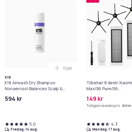
Kjøp
Legg K18 Airwash Dry Shampoo No
K18
K18 Airwash Dry Shampoo
Tilbehør 8 deler Xiaom
Nonaerosol Balances Scalp &
Max/S6 Pure/S6
Controls Excess Oil
MAXV/S50/S51/S55/S5
594 kr
149 kr
Tidligere laveste pris:
159 kr
5,0
4,3
fredag, 14 aug.
mandag, 17 aug.