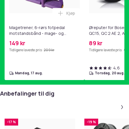
Kjøp
Legg Magetrener, 6-rørs fotp
Magetrener, 6-rørs fotpedal
Øreputer for Bose QC
motstandsbånd - mage- og
QC15, QC 2 AE 2, AE 
kjernetrening, yoga og
SoundTrue, SoundLin
149 kr
89 kr
hjemmegymnastikk Purple
Tidligere laveste pris:
209 kr
Tidligere laveste pris:
99 
4,6
mandag, 17 aug.
torsdag, 20 aug.
Anbefalinger til dig
-17 %
-19 %