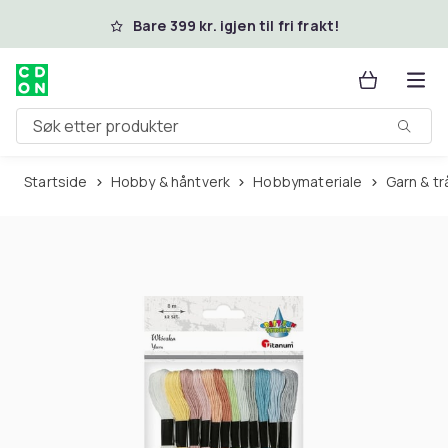
Hopp til hovedinnhold
Bare 399 kr. igjen til fri frakt!
Søk etter produkter
Startside
Hobby & håntverk
Hobbymateriale
Garn & t