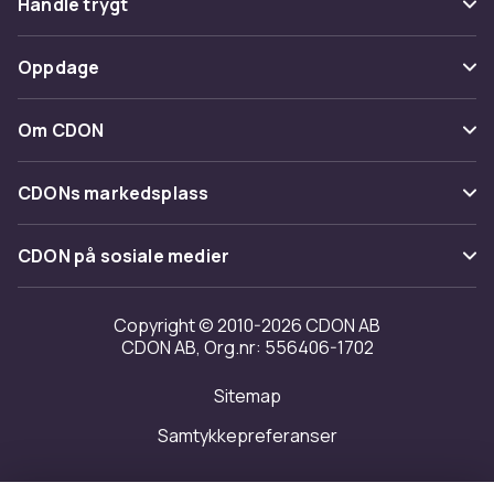
Handle trygt
Spor pakke
Betaling
Oppdage
Angre & returner her
Levering
Kategorier
Kontakt oss
Om CDON
Vilkår & policy
Varemerker
Om oss
Tilbakekallinger
CDONs markedsplass
Guider
Kundeanmeldelser
Merchant Help Center
CDON på sosiale medier
Jobbe på CDON
Investor relations
Copyright © 2010-2026 CDON AB
CDON AB, Org.nr: 556406-1702
Tilgjengelighet
Sitemap
Samtykkepreferanser