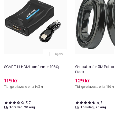
Kjøp
Legg SCART til HDMI-omformer 1
SCART til HDMI-omformer 1080p
Øreputer for 3M Peltor
Black
119 kr
129 kr
Tidligere laveste pris:
143 kr
Tidligere laveste pris:
159 kr
3,7
4,7
torsdag, 20 aug.
torsdag, 20 aug.