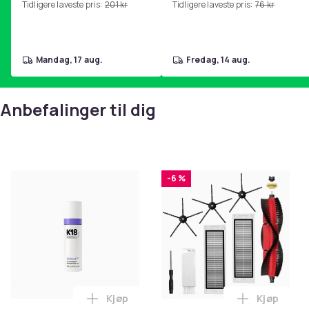
Tidligere laveste pris:
201 kr
Tidligere laveste pris:
76 kr
hjemmegymnastikk Pink
mandag, 17 aug.
fredag, 14 aug.
Anbefalinger til dig
-6 %
Kjøp
Kjøp
Legg K18 Airwash Dry Shampoo Nonaerosol
Legg Tilb