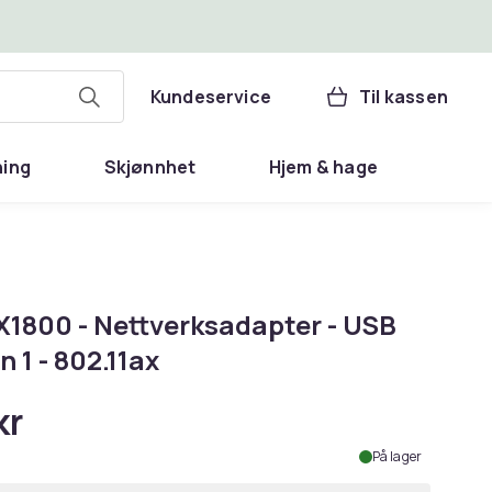
Kundeservice
Til kassen
ning
Skjønnhet
Hjem & hage
X1800 - Nettverksadapter - USB
n 1 - 802.11ax
kr
På lager