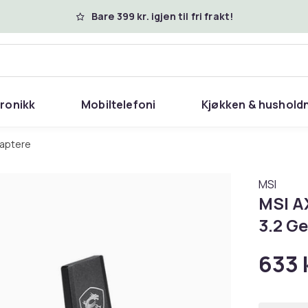
Bare 399 kr. igjen til fri frakt!
tronikk
Mobiltelefoni
Kjøkken & hushold
daptere
MSI
MSI A
3.2 Ge
633 