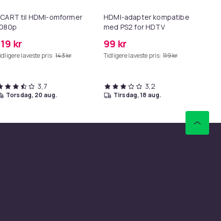
CART til HDMI-omformer
HDMI-adapter kompatibel
Sl
1080p
med PS2 for HDTV
119 kr
99 kr
22
idligere laveste pris:
143 kr
Tidligere laveste pris:
119 kr
Tid
3,7
3,2
torsdag, 20 aug.
tirsdag, 18 aug.