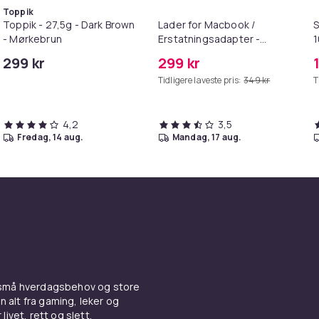
Toppik
Toppik - 27,5g - Dark Brown
Lader for Macbook /
S
- Mørkebrun
Erstatningsadapter -
MagSafe Gen 2 - 45W
299 kr
299 kr
/S6
Tidligere laveste pris:
349 kr
T
4,2
3,5
fredag, 14 aug.
mandag, 17 aug.
 små hverdagsbehov og store
n alt fra gaming, leker og
livet, rett og slett.