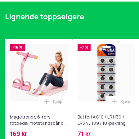
Lignende toppselgere
-16 %
-7 %
Kjøp
Kjøp
Legg Magetrener, 6-rørs fotpedal mot
Legg Bat
Magetrener, 6-rørs
Batteri AG10 / LR1130 /
fotpedal motstandsbånd -
LR54 / 189 / 10-pakning
mage- og kjernetrening,
PKcell
169 kr
71 kr
yoga og