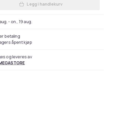
Legg i handlekurv
Legg MSI AX1800 - Nettverksadapter 
 aug. - on., 19 aug.
er betaling
agers åpent kjøp
es og leveres av
 MEGASTORE