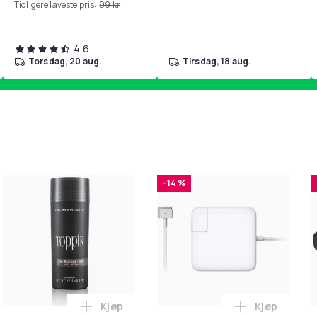
Tidligere laveste pris:
99 kr
4,6
torsdag, 20 aug.
tirsdag, 18 aug.
-14 %
Kjøp
Kjøp
 Balances Scalp & Controls Excess Oil i handlekurven
ehør 8 deler Xiaomi Roborock S5 Max/S6 Pure/S6 MAXV/S50/S5
Legg Toppik - 27,5g - Dark Brown - Mørkeb
Legg Lader 