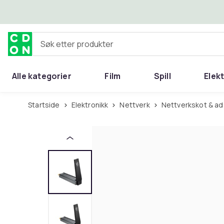
Hopp til hovedinnhold
Søk etter produkter
Alle kategorier
Film
Spill
Elek
Startside
Elektronikk
Nettverk
Nettverkskot & a