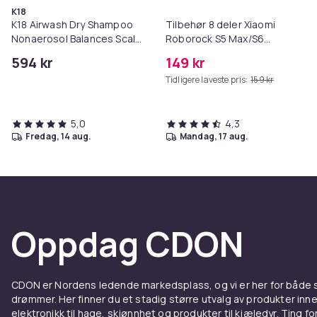
K18
K18 Airwash Dry Shampoo
Tilbehør 8 deler Xiaomi
Nonaerosol Balances Scalp
Roborock S5 Max/S6
& Controls Excess Oil
Pure/S6
594 kr
149 kr
MAXV/S50/S51/S55/S5/S60/S65
Tidligere laveste pris:
159 kr
5,0
4,3
fredag, 14 aug.
mandag, 17 aug.
Oppdag CDON
CDON er Nordens ledende markedsplass, og vi er her for både
drømmer. Her finner du et stadig større utvalg av produkter inne
elektronikk til hage, skjønnhet og produkter til kjæledyr. Ting for 