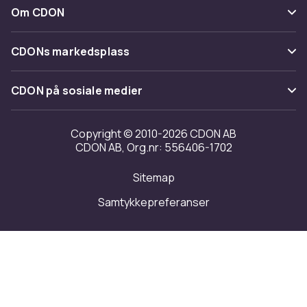
Kategorier
Kontakt oss
Om CDON
Vilkår & policy
Varemerker
Om oss
Tilbakekallinger
CDONs markedsplass
Guider
Kundeanmeldelser
Merchant Help Center
CDON på sosiale medier
Jobbe på CDON
Investor relations
Copyright © 2010-2026 CDON AB
CDON AB, Org.nr: 556406-1702
Tilgjengelighet
Sitemap
Samtykkepreferanser