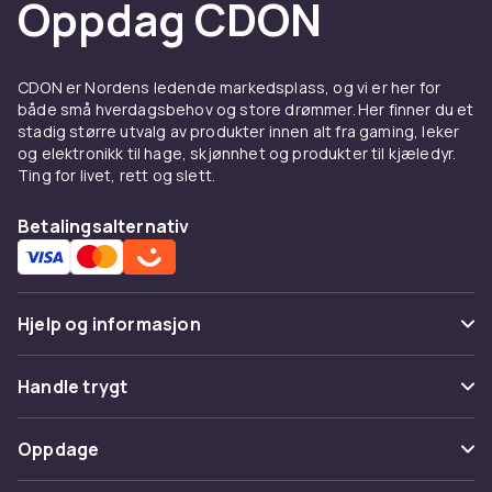
Oppdag CDON
CDON er Nordens ledende markedsplass, og vi er her for
både små hverdagsbehov og store drømmer. Her finner du et
stadig større utvalg av produkter innen alt fra gaming, leker
og elektronikk til hage, skjønnhet og produkter til kjæledyr.
Ting for livet, rett og slett.
Betalingsalternativ
Hjelp og informasjon
Vanlige spørsmål
Handle trygt
Spor pakke
Betaling
Oppdage
Angre & returner her
Levering