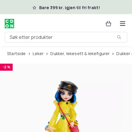
Hopp til hovedinnhold
Bare 399 kr. igjen til fri frakt!
Søk etter produkter
Startside
Leker
Dukker, lekesett & lekefigurer
Dukker
-2 %