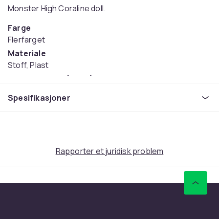
Monster High Coraline doll.
Farge
Flerfarget
Materiale
Stoff, Plast
Anbefalt alder (maks)
10
Spesifikasjoner
Anbefalt alder (min)
6
Vekt, gram
815
Rapporter et juridisk problem
Artikkel nr.
00ea6192-f93b-5edc-bdc7-486aeb23c32a
Produktsikkerhetsinformasjon