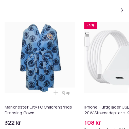
-4 %
Kjøp
Legg Manchester City FC Childr
Manchester City FC Childrens/Kids
iPhone Hurtiglader USB
Dressing Gown
20W Strømadapter + K
322 kr
108 kr