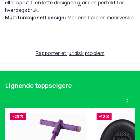
eller sprut. Den lette designen gjør den perfekt for
hverdagsbruk.
Multifunksjonelt design:
Mer enn bare en mobilveske,
dette allsidige tilbehøret fungerer som en mini-veske
og myntpung. Den har et hovedrom for telefonen din,
en lomme med glidelås for mynter eller kort og et
eksternt hull for hodetelefoner for enkel musikklytting.
Rapporter et juridisk problem
Organisert og romslig:
Veskens smarte tredelte
design maksimerer plass og organisering. Den
inkluderer dedikerte rom for telefonen, laderen,
hodetelefoner, nøkler, kort og andre småting, slik at alt
Lignende toppselgere
er lett tilgjengelig.
Pa
Spesifikasjoner:
Farge: Flerfarget
Størrelse: Lengde: 17 cm Bredde: 11 cm Høyde: 5 cm
-29 %
-10 %
Materiale: Oxford-stoff
Pakken inkluderer: