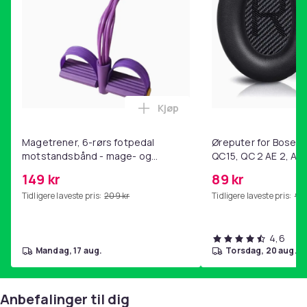
Veske x 1
Farge
Multicolor2
Vekt, gram
119
Kjøp
Artikkel nr.
Legg Magetrener, 6-rørs fotp
403ec1ea-f8b6-5e7d-a5cb-ae4e7a474e26
Magetrener, 6-rørs fotpedal
Øreputer for Bose QC
Produktsikkerhetsinformasjon
motstandsbånd - mage- og
QC15, QC 2 AE 2, AE 
kjernetrening, yoga og
SoundTrue, SoundLin
149 kr
89 kr
hjemmegymnastikk Purple
Tidligere laveste pris:
209 kr
Tidligere laveste pris:
99 
4,6
mandag, 17 aug.
torsdag, 20 aug.
Anbefalinger til dig