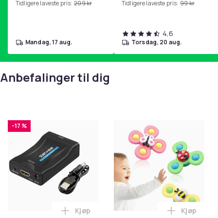
Tidligere laveste pris:
209 kr
Tidligere laveste pris:
99 kr
hjemmegymnastikk Purple
4,6
mandag, 17 aug.
torsdag, 20 aug.
Anbefalinger til dig
-17 %
Kjøp
Kjøp
Legg SCART til HDMI-omformer 1080p i 
Legg 3-Pak