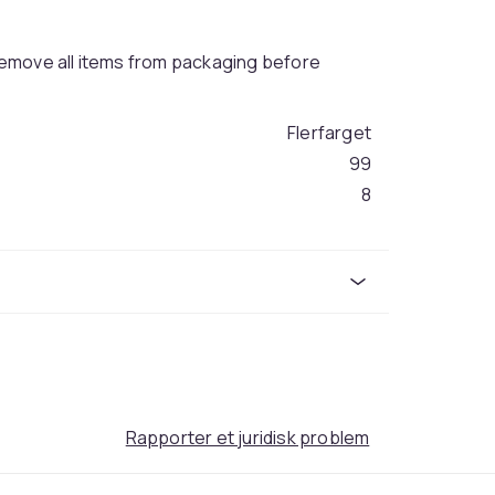
emove all items from packaging before
Flerfarget
99
8
750
93a9b70f-babf-5095-b3fb-e6072e042c53
Rapporter et juridisk problem