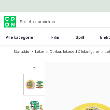
Hopp til hovedinnhold
Søk etter produkter
Alle kategorier
Film
Spill
Elek
Startside
Leker
Dukker, lekesett & lekefigurer
L