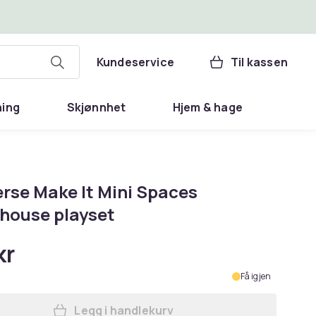
Kundeservice
Til kassen
ning
Skjønnhet
Hjem & hage
erse Make It Mini Spaces
house playset
kr
Få igjen
Legg i handlekurv