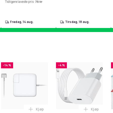
Tidligere laveste pris:
76 kr
fredag, 14 aug.
tirsdag, 18 aug.
-14 %
-4 %
Kjøp
Kjøp
handlekurven
 - Fidget Spinners med Sugekopp for Barn i handlekurven
Legg Lader for Macbook / Erstatningsadap
Legg iPhone