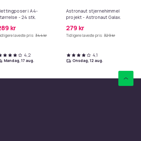
ettingposer i A4-
Astronaut stjernehimmel
Lø
tørrelse - 24 stk.
projekt - Astronaut Galaxy
i 1
Starry Sky Light-projektor -
289 kr
279 kr
69
USB
idligere laveste pris:
344 kr
Tidligere laveste pris:
329 kr
Tid
4,2
4,1
mandag, 17 aug.
onsdag, 12 aug.