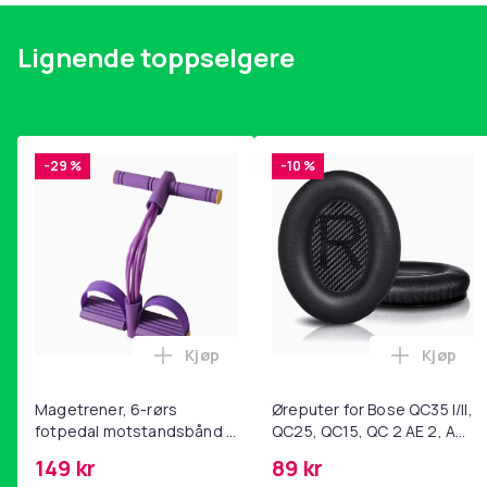
Lignende toppselgere
-29 %
-10 %
Kjøp
Kjøp
Legg Magetrener, 6-rørs fotpedal mot
Legg Øre
Magetrener, 6-rørs
Øreputer for Bose QC35 I/II,
fotpedal motstandsbånd -
QC25, QC15, QC 2 AE 2, AE
mage- og kjernetrening,
2i, AE 2w, SoundTrue,
149 kr
89 kr
yoga og
SoundLink Black