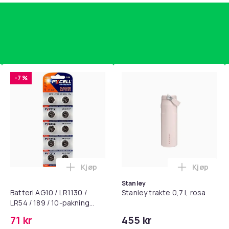
-7 %
Kjøp
Kjøp
standsbånd - mage- og kjernetrening, yoga og hjemmegymnast
puter for Bose QC35 I/II, QC25, QC15, QC 2 AE 2, AE 2i, AE 2w,
Legg Batteri AG10 / LR1130 / LR54 / 189 
Legg Stanl
Stanley
Batteri AG10 / LR1130 /
Stanley trakte 0,7 l, rosa
LR54 / 189 / 10-pakning
PKcell
71 kr
455 kr