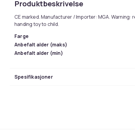
Produktbeskrivelse
CE marked. Manufacturer / Importer: MGA. Warning: r
handing toy to child.
Farge
Anbefalt alder (maks)
Anbefalt alder (min)
Vekt, gram
Artikkel nr.
Spesifikasjoner
Produktsikkerhetsinformasjon