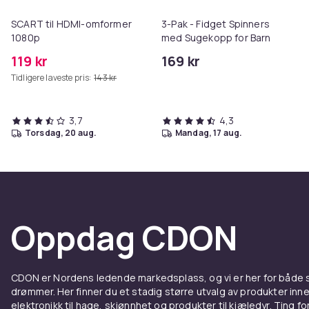
SCART til HDMI-omformer
3-Pak - Fidget Spinners
1080p
med Sugekopp for Barn
119 kr
169 kr
Tidligere laveste pris:
143 kr
3,7
4,3
torsdag, 20 aug.
mandag, 17 aug.
Oppdag CDON
CDON er Nordens ledende markedsplass, og vi er her for både
drømmer. Her finner du et stadig større utvalg av produkter inne
elektronikk til hage, skjønnhet og produkter til kjæledyr. Ting for 