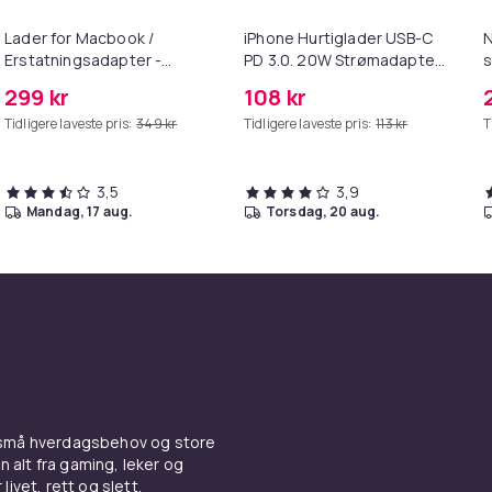
Lader for Macbook /
iPhone Hurtiglader USB-C
N
Erstatningsadapter -
PD 3.0. 20W Strømadapter
s
MagSafe Gen 2 - 45W
+ Kabel
299 kr
108 kr
Tidligere laveste pris:
349 kr
Tidligere laveste pris:
113 kr
T
3,5
3,9
mandag, 17 aug.
torsdag, 20 aug.
 små hverdagsbehov og store
n alt fra gaming, leker og
livet, rett og slett.