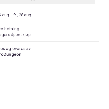
Legg Miniverse Make It Mini Spaces
 aug. - fr., 28 aug.
er betaling
agers åpent kjøp
es og leveres av
roDungeon