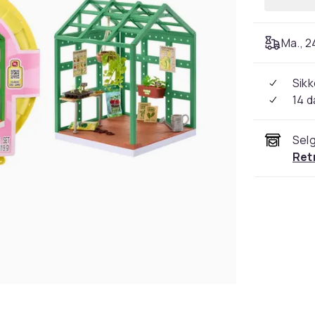
Ma., 24
Sikk
14 d
Selg
Ret