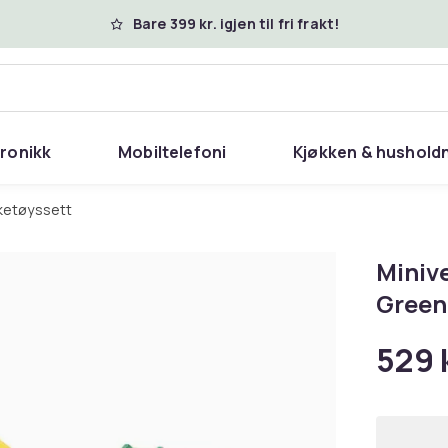
Bare 399 kr. igjen til fri frakt!
tronikk
Mobiltelefoni
Kjøkken & hushold
eketøyssett
Miniv
Green
529 