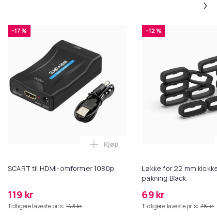
-17 %
-12 %
Kjøp
Legg SCART til HDMI-omformer 1
SCART til HDMI-omformer 1080p
Løkke for 22 mm klokke
pakning Black
119 kr
69 kr
Tidligere laveste pris:
143 kr
Tidligere laveste pris:
78 kr