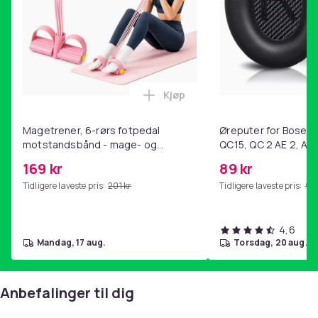
Kjøp
Legg Magetrener, 6-rørs fotp
Magetrener, 6-rørs fotpedal
Øreputer for Bose QC
motstandsbånd - mage- og
QC15, QC 2 AE 2, AE 
kjernetrening, yoga og
SoundTrue, SoundLin
169 kr
89 kr
hjemmegymnastikk Pink
Tidligere laveste pris:
201 kr
Tidligere laveste pris:
99 
4,6
mandag, 17 aug.
torsdag, 20 aug.
Anbefalinger til dig