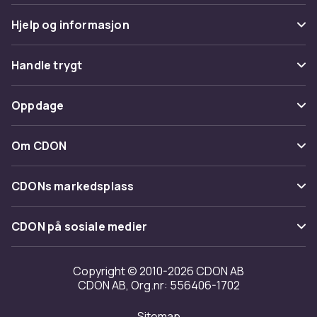
Hjelp og informasjon
Vanlige spørsmål
Handle trygt
Spor pakke
Betaling
Oppdage
Angre & returner her
Levering
Kategorier
Kontakt oss
Om CDON
Vilkår & policy
Varemerker
Om oss
Tilbakekallinger
CDONs markedsplass
Guider
Kundeanmeldelser
Merchant Help Center
CDON på sosiale medier
Jobbe på CDON
Investor relations
Copyright © 2010-2026 CDON AB
CDON AB, Org.nr: 556406-1702
Tilgjengelighet
Sitemap