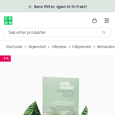
Hopp til hovedinnhold
Bare 399 kr. igjen til fri frakt!
Søk etter produkter
Startside
Skjønnhet
Hårpleie
Hårpleiekit
Behandlin
-3 %