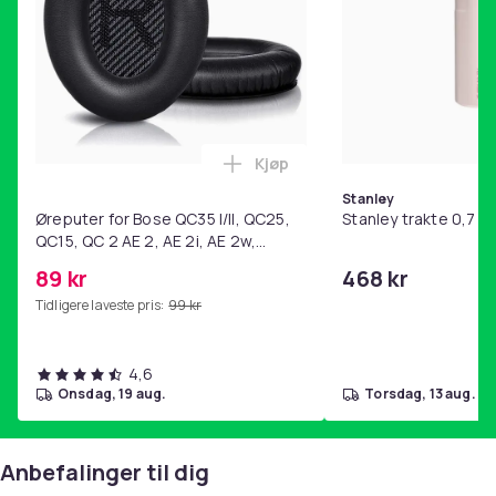
Kjøp
Legg Øreputer for Bose QC35 I/
Stanley
Øreputer for Bose QC35 I/II, QC25,
Stanley trakte 0,7 l,
QC15, QC 2 AE 2, AE 2i, AE 2w,
SoundTrue, SoundLink Black
89 kr
468 kr
Tidligere laveste pris:
99 kr
4,6
onsdag, 19 aug.
torsdag, 13 aug.
Anbefalinger til dig