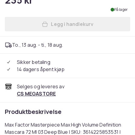
235 kr
På lager
Legg i handlekurv
Legg Max Factor Masterpiec
To., 13 aug. - ti., 18 aug.
Sikker betaling
14 dagers åpent kjøp
Selges og leveres av
CS MEGASTORE
Produktbeskrivelse
Max Factor Masterpiece Max High Volume Definition
Mascara 72 Ml 03 Deep Blue | SKU: 3614225853531 |