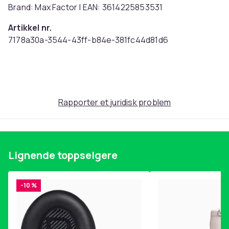
Brand: Max Factor | EAN: 3614225853531
Artikkel nr.
7178a30a-3544-43ff-b84e-381fc44d81d6
Produktsikkerhetsinformasjon
Rapporter et juridisk problem
Lignende toppselgere
-10 %