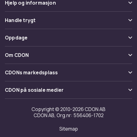
Hjelp og informasjon
Vanlige spørsmål
Handle trygt
Spor pakke
Betaling
Oppdage
Angre & returner her
Levering
Kategorier
Kontakt oss
Om CDON
Vilkår & policy
Varemerker
Om oss
Tilbakekallinger
CDONs markedsplass
Guider
Kundeanmeldelser
Merchant Help Center
CDON på sosiale medier
Jobbe på CDON
Investor relations
Copyright © 2010-2026 CDON AB
CDON AB, Org.nr: 556406-1702
Tilgjengelighet
Sitemap