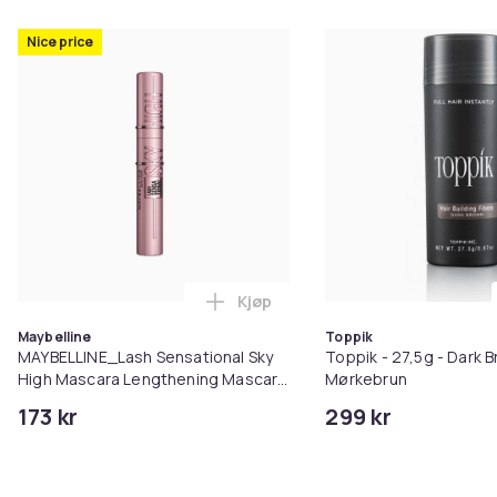
Nice price
Kjøp
Legg MAYBELLINE_Lash Sensation
Maybelline
Toppik
MAYBELLINE_Lash Sensational Sky
Toppik - 27,5g - Dark B
High Mascara Lengthening Mascara
Mørkebrun
Black 7.2ml
173 kr
299 kr