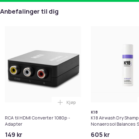
Anbefalinger til dig
Kjøp
Legg RCA til HDMI Converter 108
K18
RCA til HDMI Converter 1080p -
K18 Airwash Dry Sham
Adapter
Nonaerosol Balances S
Controls Excess Oil
149 kr
605 kr