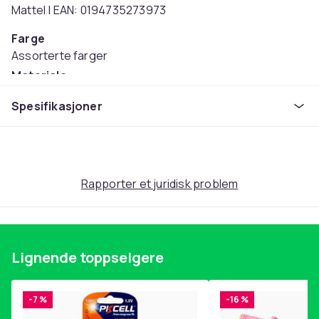
Mattel | EAN: 0194735273973
Farge
Assorterte farger
Materiale
Stoff, Plast
Spesifikasjoner
Anbefalt alder (maks)
99
Anbefalt alder (min)
3
Rapporter et juridisk problem
Vekt
90
Artikkel nr.
4d0ef327-76b8-51cc-b15f-448210e6e40f
Lignende toppselgere
Produktsikkerhetsinformasjon
-7 %
-16 %