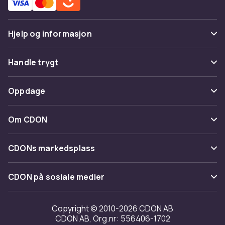
Hjelp og informasjon
Vanlige spørsmål
Handle trygt
Spor pakke
Betaling
Oppdage
Angre & returner her
Levering
Kategorier
Kontakt oss
Om CDON
Vilkår & policy
Varemerker
Om oss
Tilbakekallinger
CDONs markedsplass
Guider
Kundeanmeldelser
Merchant Help Center
CDON på sosiale medier
Jobbe på CDON
Investor relations
Copyright © 2010-2026 CDON AB
CDON AB, Org.nr: 556406-1702
Tilgjengelighet