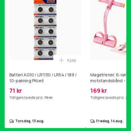
Kjøp
Legg Batteri AG10 / LR1130 / L
Batteri AG10 / LR1130 / LR54 / 189 /
Magetrener, 6-rørs 
10-pakning PKcell
motstandsbånd - m
kjernetrening, yoga
71 kr
169 kr
hjemmegymnastikk P
Tidligere laveste pris:
76 kr
Tidligere laveste pris:
201
torsdag, 13 aug.
fredag, 14 aug.