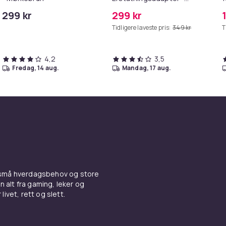
MagSafe Gen 2 - 45W
299 kr
299 kr
/S6
Tidligere laveste pris:
349 kr
T
4,2
3,5
fredag, 14 aug.
mandag, 17 aug.
 små hverdagsbehov og store
n alt fra gaming, leker og
livet, rett og slett.