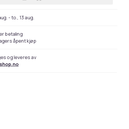
Legg Massagekopper 4-pak / cuppin
 aug. - to., 13 aug.
er betaling
agers åpent kjøp
es og leveres av
shop.no