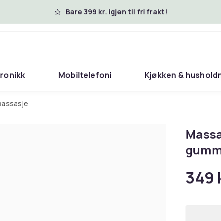
Bare 399 kr. igjen til fri frakt!
tronikk
Mobiltelefoni
Kjøkken & hushold
 massasje
Massa
gumm
349 