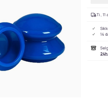
Ti., 11
Sikk
14 d
Selg
24h