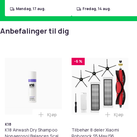
mandag, 17 aug.
fredag, 14 aug.
Anbefalinger til dig
-6 %
Kjøp
Kjøp
Legg K18 Airwash Dry Shampoo Nonaerosol
Legg Tilb
K18
K18 Airwash Dry Shampoo
Tilbehør 8 deler Xiaomi
Nonaerosol Balances Scalp
Roborock S5 Max/S6