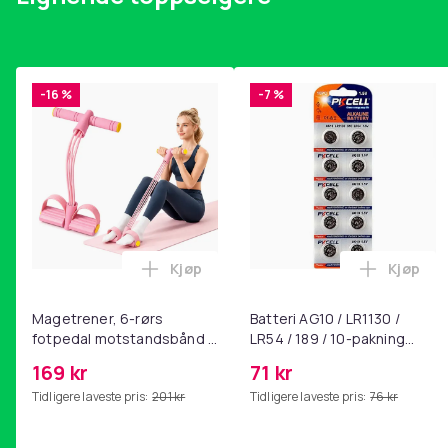
-16 %
-7 %
Kjøp
Kjøp
Legg Magetrener, 6-rørs fotpedal mot
Legg Bat
Magetrener, 6-rørs
Batteri AG10 / LR1130 /
fotpedal motstandsbånd -
LR54 / 189 / 10-pakning
mage- og kjernetrening,
PKcell
169 kr
71 kr
yoga og
Tidligere laveste pris:
201 kr
Tidligere laveste pris:
76 kr
hjemmegymnastikk Pink