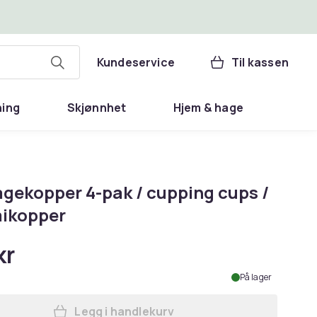
Kundeservice
Til kassen
ning
Skjønnhet
Hjem & hage
gekopper 4-pak / cupping cups /
ikopper
kr
På lager
Legg i handlekurv