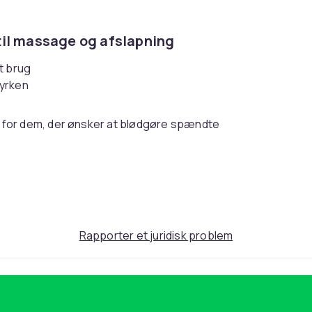
til massage og afslapning
et brug
tyrken
 for dem, der ønsker at blødgøre spændte
Kopperne fastgøres til huden ved hjælp af
 af kroppen, afhængigt af hvilken størrelse
1: 6,3-7,5 cm - Størrelse 2: 5,2-6,0 cm -
teriale: Gummi
0f5f2fd3-9502-42fa-acec-0803d752e507
Rapporter et juridisk problem