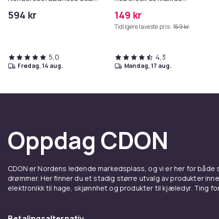
& Controls Excess Oil
Pure/S6
594 kr
149 kr
MAXV/S50/S51/S55/S5/S60/S65
Tidligere laveste pris:
159 kr
5,0
4,3
fredag, 14 aug.
mandag, 17 aug.
Oppdag CDON
CDON er Nordens ledende markedsplass, og vi er her for både
drømmer. Her finner du et stadig større utvalg av produkter inne
elektronikk til hage, skjønnhet og produkter til kjæledyr. Ting for 
Betalingsalternativ