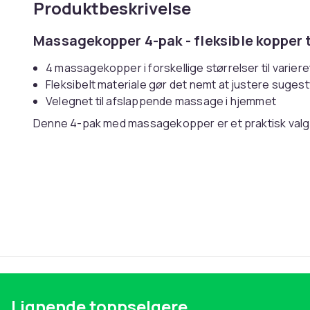
Produktbeskrivelse
Massagekopper 4-pak - fleksible kopper 
4 massagekopper i forskellige størrelser til varier
Fleksibelt materiale gør det nemt at justere suges
Velegnet til afslappende massage i hjemmet
Denne 4-pak med massagekopper er et praktisk valg
muskler og skabe en afslappende stund i hverdagen. 
vakuum og kan bruges til massage på forskellige dele
du vælger.
Specifikationer
- Antal: 4 stk - Størrelse 
Størrelse 3: 4,0-4,8 cm - Størrelse 4: 2,5-3,2 cm - Ma
Artikkel nr.
Produktsikkerhetsinformasjon
Lignende toppselgere