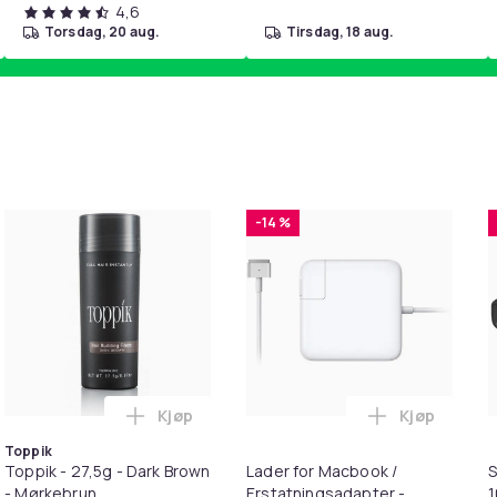
4,6
torsdag, 20 aug.
tirsdag, 18 aug.
-14 %
Kjøp
Kjøp
 Balances Scalp & Controls Excess Oil i handlekurven
ehør 8 deler Xiaomi Roborock S5 Max/S6 Pure/S6 MAXV/S50/S5
Legg Toppik - 27,5g - Dark Brown - Mørkeb
Legg Lader 
Toppik
Toppik - 27,5g - Dark Brown
Lader for Macbook /
S
- Mørkebrun
Erstatningsadapter -