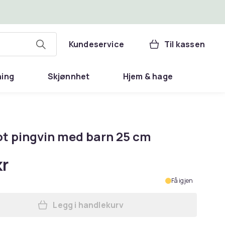
Kundeservice
Til kassen
ning
Skjønnhet
Hjem & hage
t pingvin med barn 25 cm
kr
Få igjen
Legg i handlekurv
Legg Mascot pingvin med barn 25 c