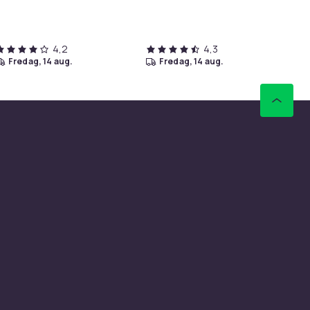
Tid
4,2
4,3
fredag, 14 aug.
fredag, 14 aug.