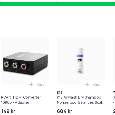
Kjøp
Kjøp
olie & Plastfolie i handlekurven
T til HDMI-omformer 1080p i handlekurven
Legg RCA til HDMI Converter 1080p - Adap
Legg K18 Ai
K18
T
RCA til HDMI Converter
K18 Airwash Dry Shampoo
T
1080p - Adapter
Nonaerosol Balances Scalp
-
& Controls Excess Oil
149 kr
604 kr