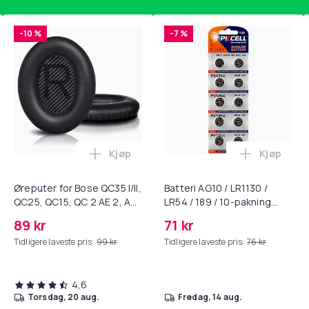
-10 %
-7 %
Kjøp
Kjøp
standsbånd - mage- og kjernetrening, yoga og hjemmegymnast
ærebrett i titan, antibakterielt skjærebrett, skjærebrett i rustf
Legg Øreputer for Bose QC35 I/II, QC25, 
Legg Batte
Øreputer for Bose QC35 I/II,
Batteri AG10 / LR1130 /
QC25, QC15, QC 2 AE 2, AE
LR54 / 189 / 10-pakning
2i, AE 2w, SoundTrue,
PKcell
89 kr
71 kr
SoundLink Black
Tidligere laveste pris:
99 kr
Tidligere laveste pris:
76 kr
4,6
torsdag, 20 aug.
fredag, 14 aug.