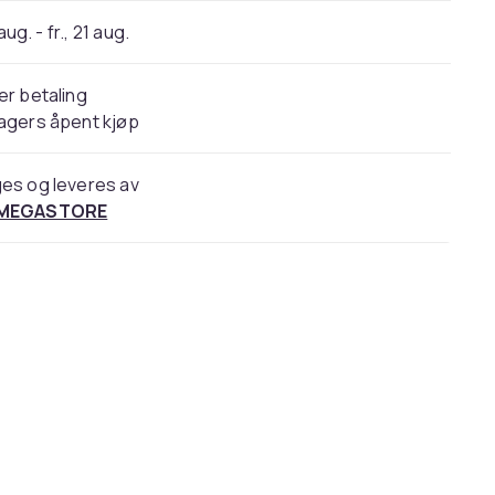
 aug. - fr., 21 aug.
er betaling
agers åpent kjøp
es og leveres av
 MEGASTORE