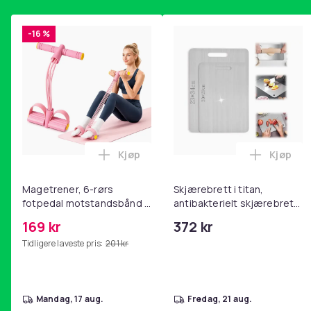
-16 %
Kjøp
Kjøp
Legg Magetrener, 6-rørs fotpedal mot
Legg Skj
Magetrener, 6-rørs
Skjærebrett i titan,
fotpedal motstandsbånd -
antibakterielt skjærebrett,
mage- og kjernetrening,
skjærebrett i rustfritt stål,
169 kr
372 kr
yoga og
BPA-fri (2 stk.)
Tidligere laveste pris:
201 kr
hjemmegymnastikk Pink
mandag, 17 aug.
fredag, 21 aug.