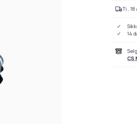
Ti., 18
Sikk
14 d
Selg
CS