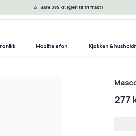
Bare 399 kr. igjen til fri frakt!
tronikk
Mobiltelefoni
Kjøkken & hushold
Masco
277 