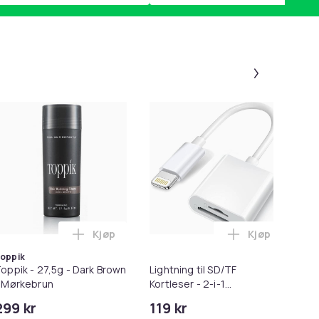
Panel 1 a
-
Kjøp
Kjøp
ter i handlekurven
rwash Dry Shampoo Nonaerosol Balances Scalp & Controls Exces
Legg Toppik - 27,5g - Dark Brown - Mørkebru
Legg Lightnin
oppik
oppik - 27,5g - Dark Brown
Lightning til SD/TF
As
 Mørkebrun
Kortleser - 2-i-1
pr
Minnekortadapter til
Sta
299 kr
119 kr
27
iPhone/iPad
US