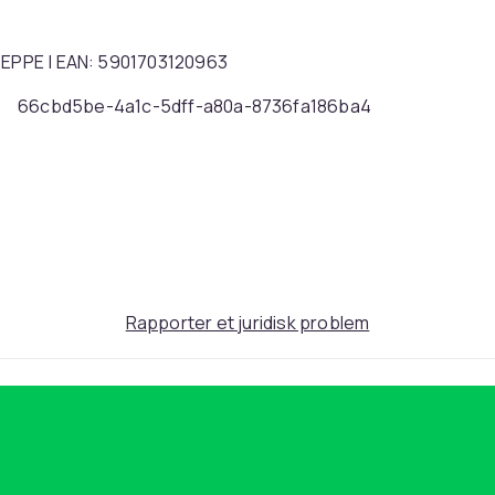
 BEPPE | EAN: 5901703120963
66cbd5be-4a1c-5dff-a80a-8736fa186ba4
Rapporter et juridisk problem