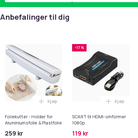
Anbefalinger til dig
-17 %
Kjøp
Kjøp
Legg Foliekutter - Holder for Aluminiumsf
Legg SCAR
Foliekutter - Holder for
SCART til HDMI-omformer
Aluminiumsfolie & Plastfolie
1080p
259 kr
119 kr