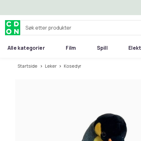
Hopp til hovedinnhold
Søk etter produkter
Alle kategorier
Film
Spill
Elek
Startside
Leker
Kosedyr