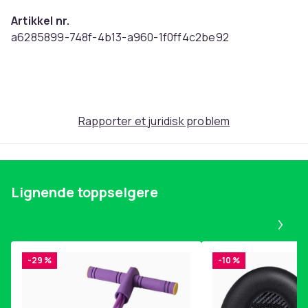
Artikkel nr.
a6285899-748f-4b13-a960-1f0ff4c2be92
Produktsikkerhetsinformasjon
Rapporter et juridisk problem
Lignende toppselgere
Pa
-29 %
-10 %