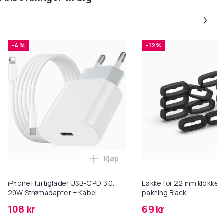
-4 %
-12 %
Kjøp
Legg iPhone Hurtiglader USB-C 
iPhone Hurtiglader USB-C PD 3.0.
Løkke for 22 mm klokke
20W Strømadapter + Kabel
pakning Black
108 kr
69 kr