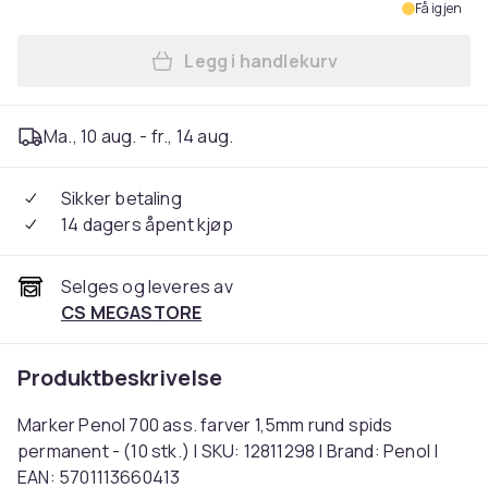
Få igjen
Legg i handlekurv
Legg Marker Penol 700 ass. 
Ma., 10 aug. - fr., 14 aug.
Sikker betaling
14 dagers åpent kjøp
Selges og leveres av
CS MEGASTORE
Produktbeskrivelse
Marker Penol 700 ass. farver 1,5mm rund spids
permanent - (10 stk.) | SKU: 12811298 | Brand: Penol |
EAN: 5701113660413