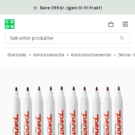
Hopp til hovedinnhold
Bare 399 kr. igjen til fri frakt!
Søk etter produkter
Startside
Kontorrekvisita
Kontorinstrumenter
Skrive-