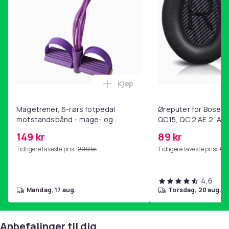
Kjøp
Legg Magetrener, 6-rørs fotp
Magetrener, 6-rørs fotpedal
Øreputer for Bose QC
motstandsbånd - mage- og
QC15, QC 2 AE 2, AE 
kjernetrening, yoga og
SoundTrue, SoundLin
149 kr
89 kr
hjemmegymnastikk Purple
Tidligere laveste pris:
209 kr
Tidligere laveste pris:
99 
4,6
mandag, 17 aug.
torsdag, 20 aug.
Anbefalinger til dig