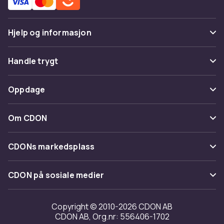
Hjelp og informasjon
Vanlige spørsmål
Handle trygt
Spor pakke
Betaling
Oppdage
Angre & returner her
Levering
Kategorier
Kontakt oss
Om CDON
Vilkår & policy
Varemerker
Om oss
Tilbakekallinger
CDONs markedsplass
Guider
Kundeanmeldelser
Merchant Help Center
CDON på sosiale medier
Jobbe på CDON
Investor relations
Copyright © 2010-2026 CDON AB
CDON AB, Org.nr: 556406-1702
Tilgjengelighet