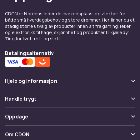
CDON er Nordens ledende markedsplass, og vi er her for
både små hverdagsbehov og store drømmer. Her finner du et
stadig større utvalg av produkter innen alt fra gaming, leker
og elektronikk til hage, skjønnhet og produkter til kjæledyr.
Ting for livet, rett og slett.
Betalingsalternativ
Hjelp og informasjon
Vanlige spørsmål
Handle trygt
Spor pakke
Betaling
Oppdage
Angre & returner her
Levering
Kategorier
Kontakt oss
Om CDON
Vilkår & policy