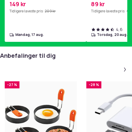
149 kr
89 kr
hjemmegymnastikk Purple
Tidligere laveste pris:
209 kr
Tidligere laveste pris:
99 
4,6
mandag, 17 aug.
torsdag, 20 aug.
Anbefalinger til dig
-27 %
-28 %