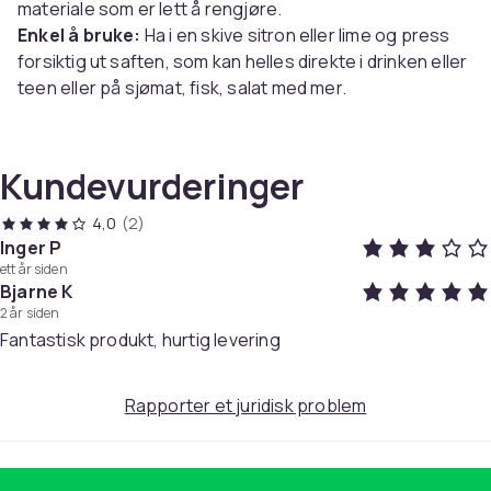
materiale som er lett å rengjøre.
Enkel å bruke:
Ha i en skive sitron eller lime og press
forsiktig ut saften, som kan helles direkte i drinken eller
teen eller på sjømat, fisk, salat med mer.
Elegant design:
Sitruspressen har et vakkert
fugleformet design, noe som også gjør den til en
dekorativ gjenstand på kjøkkenet.
Kundevurderinger
Ergonomisk design:
Den fine designen inkluderer et
ergonomisk håndtak som gjør sitruspressen enkel og
4,0
(2)
behagelig å bruke.
Inger P
ett år siden
Tips:
Kjøp flere og fordel dem i dekkingen av bordet slik
Bjarne K
at hver gjest kan ha sin egen skvis og tilsette
2 år siden
ferskpresset sitronsaft etter smak.
Fantastisk produkt, hurtig levering
Spesifikasjoner
:
Farge: Sølv
Rapporter et juridisk problem
Materiale: 304 rustfritt stål
Størrelse: 11,5 x 2,5 x 5,3 cm