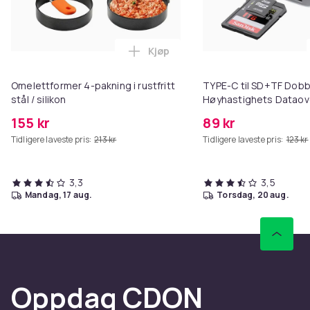
Kjøp
Legg Omelettformer 4-pakning i ru
Omelettformer 4-pakning i rustfritt
TYPE-C til SD+TF Dobbe
stål / silikon
Høyhastighets Dataove
Windows, Mac, Linux, 
155 kr
89 kr
HarmonyOS
Tidligere laveste pris:
213 kr
Tidligere laveste pris:
123 kr
3,3
3,5
mandag, 17 aug.
torsdag, 20 aug.
Oppdag CDON