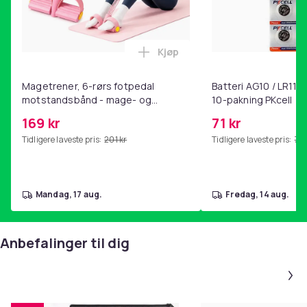
Kjøp
Legg Magetrener, 6-rørs fotp
Magetrener, 6-rørs fotpedal
Batteri AG10 / LR1130
motstandsbånd - mage- og
10-pakning PKcell
kjernetrening, yoga og
169 kr
71 kr
hjemmegymnastikk Pink
Tidligere laveste pris:
201 kr
Tidligere laveste pris:
76 
mandag, 17 aug.
fredag, 14 aug.
Anbefalinger til dig