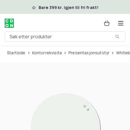
Hopp til hovedinnhold
Bare 399 kr. igjen til fri frakt!
Søk etter produkter
Startside
Kontorrekvisita
Presentasjonsutstyr
White