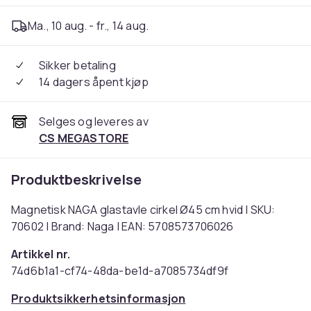
Ma., 10 aug. - fr., 14 aug.
Sikker betaling
14 dagers åpent kjøp
Selges og leveres av
CS MEGASTORE
Produktbeskrivelse
Magnetisk NAGA glastavle cirkel Ø45 cm hvid | SKU:
70602 | Brand: Naga | EAN: 5708573706026
Artikkel nr.
74d6b1a1-cf74-48da-be1d-a7085734df9f
Produktsikkerhetsinformasjon