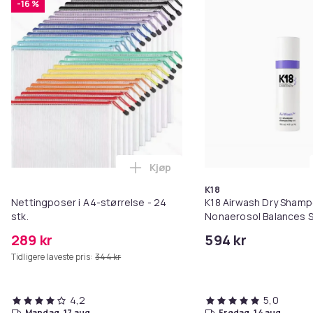
-16 %
Kjøp
Legg Nettingposer i A4-størrelse
K18
Nettingposer i A4-størrelse - 24
K18 Airwash Dry Sham
stk.
Nonaerosol Balances S
Controls Excess Oil
289 kr
594 kr
Tidligere laveste pris:
344 kr
4,2
5,0
mandag, 17 aug.
fredag, 14 aug.