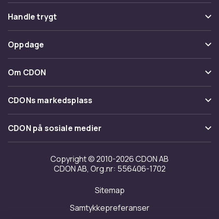
Vanlige spørsmål
Handle trygt
Spor pakke
Betaling
Oppdage
Angre & returner her
Levering
Kategorier
Kontakt oss
Om CDON
Vilkår & policy
Varemerker
Om oss
Tilbakekallinger
CDONs markedsplass
Guider
Kundeanmeldelser
Merchant Help Center
CDON på sosiale medier
Jobbe på CDON
Investor relations
Copyright © 2010-2026 CDON AB
CDON AB, Org.nr: 556406-1702
Tilgjengelighet
Sitemap
Samtykkepreferanser