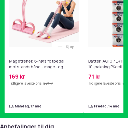
Artikkel nr.
8ee163cb-96d7-5509-bbe6-87d6893a4383
Produktsikkerhetsinformasjon
Kjøp
Legg Magetrener, 6-rørs fotp
Magetrener, 6-rørs fotpedal
Batteri AG10 / LR1130
motstandsbånd - mage- og
10-pakning PKcell
kjernetrening, yoga og
169 kr
71 kr
hjemmegymnastikk Pink
Tidligere laveste pris:
201 kr
Tidligere laveste pris:
76 
mandag, 17 aug.
fredag, 14 aug.
Anbefalinger til dig