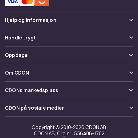
Hjelp og informasjon
Vanlige spørsmål
Handle trygt
Spor pakke
Betaling
Oppdage
Angre & returner her
Levering
Kategorier
Kontakt oss
Om CDON
Vilkår & policy
Varemerker
Om oss
Tilbakekallinger
CDONs markedsplass
Guider
Kundeanmeldelser
Merchant Help Center
CDON på sosiale medier
Jobbe på CDON
Investor relations
Copyright © 2010-2026 CDON AB
CDON AB, Org.nr: 556406-1702
Tilgjengelighet