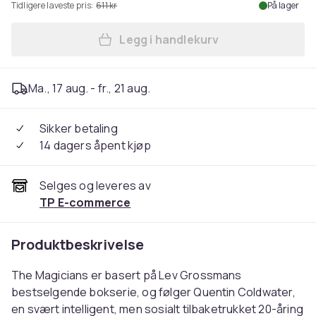
Tidligere laveste pris:
611 kr
På lager
Legg i handlekurv
Legg Magicians DVD Complete
Ma., 17 aug. - fr., 21 aug.
Sikker betaling
14 dagers åpent kjøp
Selges og leveres av
TP E-commerce
Produktbeskrivelse
The Magicians er basert på Lev Grossmans
bestselgende bokserie, og følger Quentin Coldwater,
en svært intelligent, men sosialt tilbaketrukket 20-åring