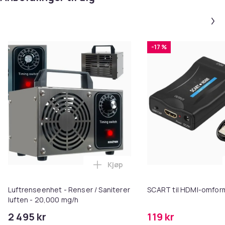
-17 %
Kjøp
Legg Luftrenseenhet - Renser / 
Luftrenseenhet - Renser / Saniterer
SCART til HDMI-omfor
luften - 20,000 mg/h
2 495 kr
119 kr