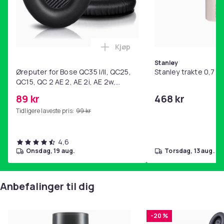
Kjøp
Legg Øreputer for Bose QC35 I/
Stanley
Øreputer for Bose QC35 I/II, QC25,
Stanley trakte 0,7 l,
QC15, QC 2 AE 2, AE 2i, AE 2w,
SoundTrue, SoundLink Black
89 kr
468 kr
Tidligere laveste pris:
99 kr
4,6
onsdag, 19 aug.
torsdag, 13 aug.
Anbefalinger til dig
-20 %