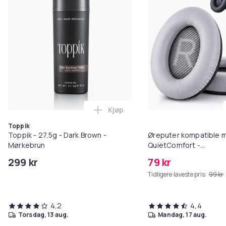
Kjøp
Legg Toppik - 27,5g - Dark Brow
Toppik
Toppik - 27,5g - Dark Brown -
Øreputer kompatible 
Mørkebrun
QuietComfort -
QC35/QC25/QC15/AE2 
299 kr
79 kr
Tidligere laveste pris:
99 kr
4,2
4,4
torsdag, 13 aug.
mandag, 17 aug.