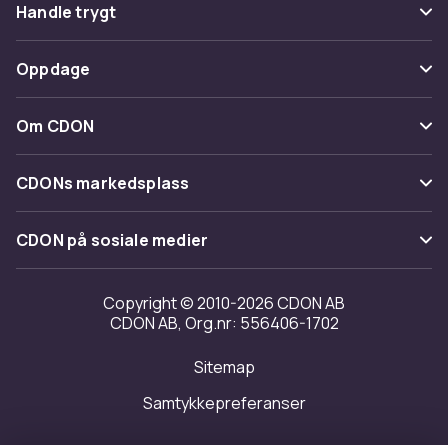
Vanlige spørsmål
Handle trygt
Spor pakke
Betaling
Oppdage
Angre & returner her
Levering
Kategorier
Kontakt oss
Om CDON
Vilkår & policy
Varemerker
Om oss
Tilbakekallinger
CDONs markedsplass
Guider
Kundeanmeldelser
Merchant Help Center
CDON på sosiale medier
Jobbe på CDON
Investor relations
Copyright © 2010-2026 CDON AB
CDON AB, Org.nr: 556406-1702
Tilgjengelighet
Sitemap
Samtykkepreferanser