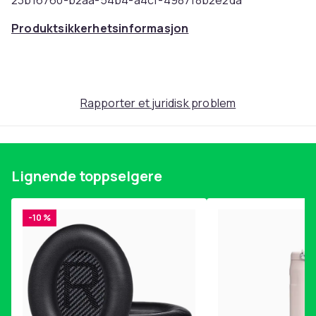
23b16760-b2aa-54b4-a4cf-498718b2e2da
Produktsikkerhetsinformasjon
Rapporter et juridisk problem
Lignende toppselgere
-10 %